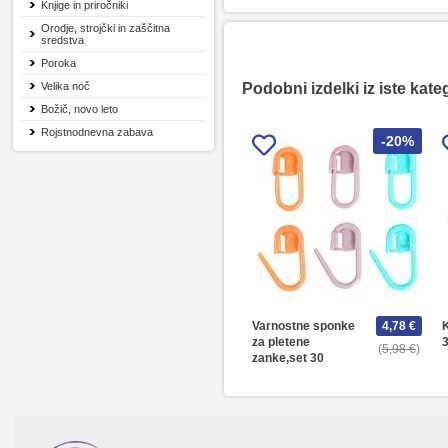
Knjige in priročniki
Orodje, strojčki in zaščitna
sredstva
Poroka
Velika noč
Podobni izdelki iz iste kate
Božič, novo leto
Rojstnodnevna zabava
-20%
Varnostne sponke
4,78 €
K
za pletene
3
5,98 €
zanke,set 30