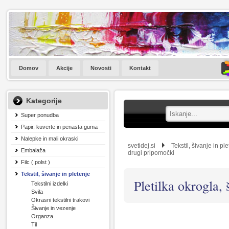
Domov
Akcije
Novosti
Kontakt
Kategorije
Super ponudba
Papir, kuverte in penasta guma
Nalepke in mali okraski
svetidej.si
Tekstil, šivanje in pl
Embalaža
drugi pripomočki
Filc ( polst )
Tekstil, šivanje in pletenje
Pletilka okrogla, 
Tekstilni izdelki
Svila
Okrasni tekstilni trakovi
Šivanje in vezenje
Organza
Til