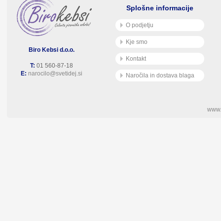
Splošne informacije
O podjetju
Kje smo
Biro Kebsi d.o.o.
Kontakt
T:
01 560-87-18
E:
narocilo@svetidej.si
Naročila in dostava blaga
www.