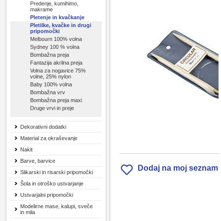
Predenje, kumihimo,
makrame
Pletenje in kvačkanje
Pletilke, kvačke in drugi
pripomočki
Melbourn 100% volna
Sydney 100 % volna
Bombažna preja
Fantazija akrilna preja
Volna za nogavice 75%
volne, 25% nylon
Baby 100% volna
Bombažna vrv
Bombažna preja maxi
Druge vrvi in preje
Dekorativni dodatki
Material za okraševanje
Nakit
Barve, barvice
Dodaj na moj seznam
Slikarski in risarski pripomočki
Šola in otroško ustvarjanje
Ustvarjalni pripomočki
Modelirne mase, kalupi, sveče
in mila