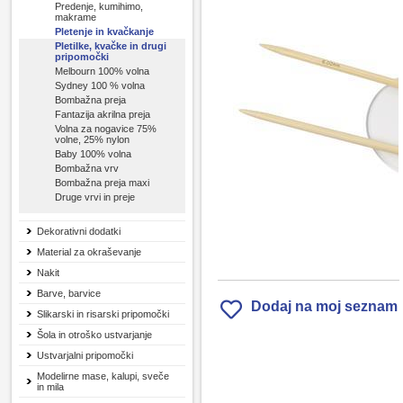
Predenje, kumihimo,
makrame
Pletenje in kvačkanje
Pletilke, kvačke in drugi
pripomočki
Melbourn 100% volna
Sydney 100 % volna
Bombažna preja
Fantazija akrilna preja
Volna za nogavice 75%
volne, 25% nylon
Baby 100% volna
Bombažna vrv
Bombažna preja maxi
Druge vrvi in preje
Dekorativni dodatki
Material za okraševanje
Nakit
Barve, barvice
Dodaj na moj seznam
Slikarski in risarski pripomočki
Šola in otroško ustvarjanje
Ustvarjalni pripomočki
Modelirne mase, kalupi, sveče
in mila