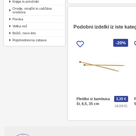
Knjige in priročniki
Orodje, strojčki in zaščitna
sredstva
Poroka
Velika noč
Podobni izdelki iz iste kate
Božič, novo leto
Rojstnodnevna zabava
-20%
Pletilke iz bambusa
3,35 €
P
št. 6,5, 35 cm
5
4,19 €