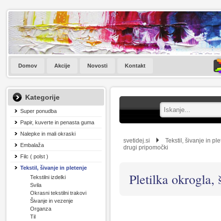
Domov
Akcije
Novosti
Kontakt
Kategorije
Super ponudba
Papir, kuverte in penasta guma
Nalepke in mali okraski
svetidej.si
Tekstil, šivanje in pl
Embalaža
drugi pripomočki
Filc ( polst )
Tekstil, šivanje in pletenje
Pletilka okrogla, 
Tekstilni izdelki
Svila
Okrasni tekstilni trakovi
Šivanje in vezenje
Organza
Til