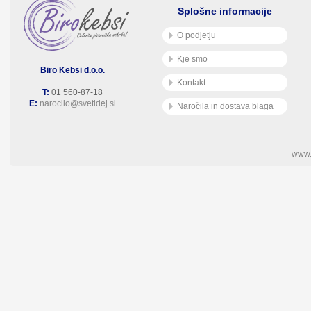
Splošne informacije
O podjetju
Kje smo
Biro Kebsi d.o.o.
Kontakt
T:
01 560-87-18
E:
narocilo@svetidej.si
Naročila in dostava blaga
www.