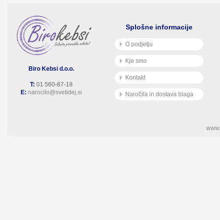
Splošne informacije
O podjetju
Kje smo
Biro Kebsi d.o.o.
Kontakt
T:
01 560-87-18
E:
narocilo@svetidej.si
Naročila in dostava blaga
www.