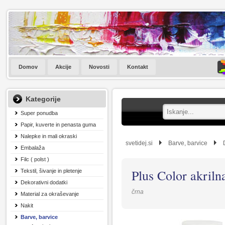
Domov
Akcije
Novosti
Kontakt
Kategorije
Super ponudba
Papir, kuverte in penasta guma
Nalepke in mali okraski
svetidej.si
Barve, barvice
Embalaža
Filc ( polst )
Plus Color akriln
Tekstil, šivanje in pletenje
Dekorativni dodatki
črna
Material za okraševanje
Nakit
Barve, barvice