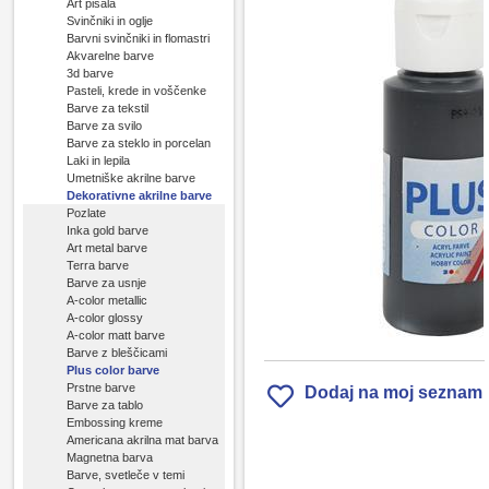
Art pisala
Svinčniki in oglje
Barvni svinčniki in flomastri
Akvarelne barve
3d barve
Pasteli, krede in voščenke
Barve za tekstil
Barve za svilo
Barve za steklo in porcelan
Laki in lepila
Umetniške akrilne barve
Dekorativne akrilne barve
Pozlate
Inka gold barve
Art metal barve
Terra barve
Barve za usnje
A-color metallic
A-color glossy
A-color matt barve
Barve z bleščicami
Plus color barve
Prstne barve
Dodaj na moj seznam
Barve za tablo
Embossing kreme
Americana akrilna mat barva
Magnetna barva
Barve, svetleče v temi