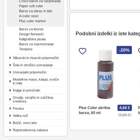
Croco barve za razpokanje
Paper soft color
Barve za obraz in telo
A-color neon
Plus color marker
Barve za linorez
Podobni izdelki iz iste kate
Design flomastri
Kaligrafska pisala
Barve za marmoriranje
Tempere
-20%
Slikarski in risarski pripomočki
Šola in otroško ustvarjanje
Ustvarjalni pripomočki
Modelirne mase, kalupi, sveče
in mila
Knjige in priročniki
Orodje, strojčki in zaščitna
sredstva
Plus Color akrilna
4,68 €
P
Poroka
barva, 60 ml
b
5,85 €
Velika noč
Božič, novo leto
Rojstnodnevna zabava