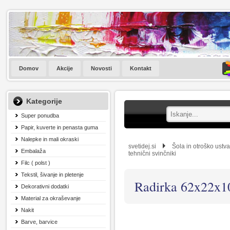
Domov
Akcije
Novosti
Kontakt
Kategorije
Super ponudba
Papir, kuverte in penasta guma
Nalepke in mali okraski
svetidej.si
Šola in otroško ustva
Embalaža
tehnični svinčniki
Filc ( polst )
Tekstil, šivanje in pletenje
Radirka 62x22x10
Dekorativni dodatki
Material za okraševanje
Nakit
Barve, barvice