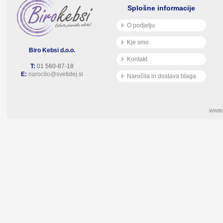
Splošne informacije
O podjetju
Kje smo
Biro Kebsi d.o.o.
Kontakt
T:
01 560-87-18
E:
narocilo@svetidej.si
Naročila in dostava blaga
www.