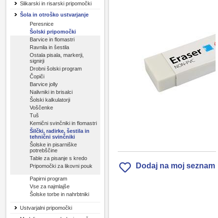
Slikarski in risarski pripomočki
Šola in otroško ustvarjanje
Peresnice
Šolski pripomočki
Barvice in flomastri
Ravnila in šestila
Ostala pisala, markerji,
signirji
Drobni šolski program
Čopiči
Barvice jolly
Nalivniki in brisalci
Šolski kalkulatorji
Voščenke
Tuš
Kemični svinčniki in flomastri
Šilčki, radirke, šestila in
tehnični svinčniki
Šolske in pisarniške
potrebščine
Table za pisanje s kredo
Dodaj na moj seznam
Pripomočki za likovni pouk
Papirni program
Vse za najmlajše
Šolske torbe in nahrbtniki
Ustvarjalni pripomočki