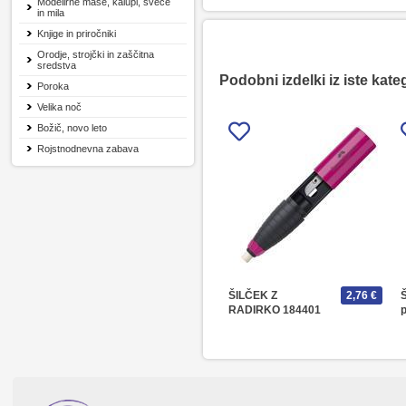
Modelirne mase, kalupi, sveče
in mila
Knjige in priročniki
Orodje, strojčki in zaščitna
sredstva
Podobni izdelki iz iste kate
Poroka
Velika noč
Božič, novo leto
Rojstnodnevna zabava
ŠILČEK Z
2,76 €
Š
RADIRKO 184401