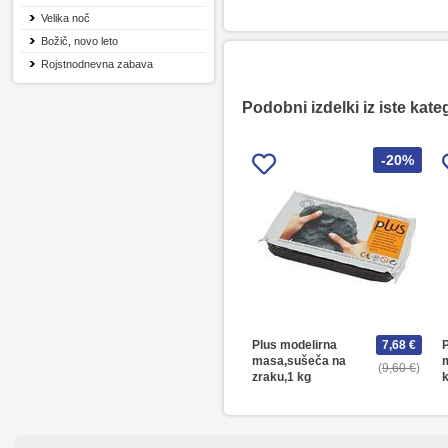
Velika noč
Božič, novo leto
Rojstnodnevna zabava
Podobni izdelki iz iste kate
-20%
Plus modelirna
7,68 €
masa,sušeča na
m
9,60 €
zraku,1 kg