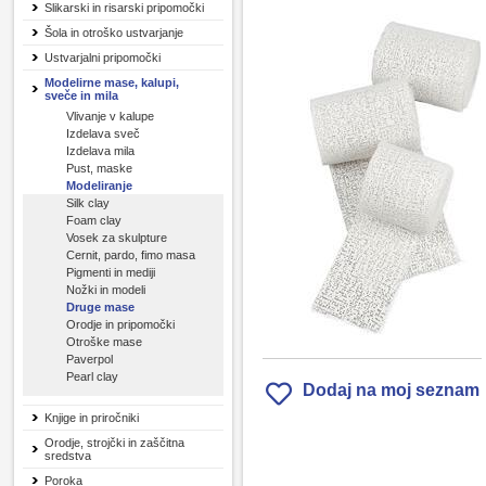
Slikarski in risarski pripomočki
Šola in otroško ustvarjanje
Ustvarjalni pripomočki
Modelirne mase, kalupi,
sveče in mila
Vlivanje v kalupe
Izdelava sveč
Izdelava mila
Pust, maske
Modeliranje
Silk clay
Foam clay
Vosek za skulpture
Cernit, pardo, fimo masa
Pigmenti in mediji
Nožki in modeli
Druge mase
Orodje in pripomočki
Otroške mase
Paverpol
Pearl clay
Dodaj na moj seznam
Knjige in priročniki
Orodje, strojčki in zaščitna
sredstva
Poroka