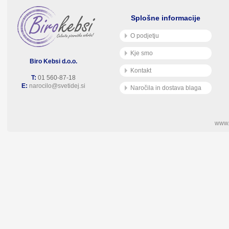
Splošne informacije
O podjetju
Kje smo
Biro Kebsi d.o.o.
Kontakt
T:
01 560-87-18
E:
narocilo@svetidej.si
Naročila in dostava blaga
www.