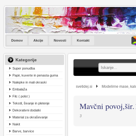
Domov
Akcije
Novosti
Kontakt
Kategorije
Super ponudba
Papir, kuverte in penasta guma
Nalepke in mali okraski
svetidej.si
Modelirne mase, kalu
Embalaža
Filc ( polst )
Mavčni povoj,šir.
Tekstil, šivanje in pletenje
Dekorativni dodatki
3
Material za okraševanje
Nakit
Barve, barvice