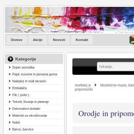
Domov
Akcije
Novosti
Kontakt
Kategorije
Super ponudba
Papir, kuverte in penasta guma
Nalepke in mali okraski
svetidej.si
Modelirne mase, kalu
Embalaža
pripomočki
Filc ( polst )
Tekstil, šivanje in pletenje
Dekorativni dodatki
Orodje in pripom
Material za okraševanje
Nakit
Barve, barvice