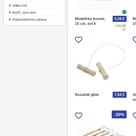
Velika noč
Božič, novo leto
Modelirke lesene,
5,56 €
M
Rojstnodnevna zabava
15 cm, set 6
1
14,08
€
Rezalnik gline
7,64 €
Si
o
-20%