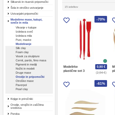
Slikarski in risarski pripomočki
15 izdelkov
Šola in otroško ustvarjanje
Ustvarjalni pripomočki
-70%
Modelirne mase, kalupi,
sveče in mila
Vlivanje v kalupe
Izdelava sveč
Izdelava mila
Pust, maske
Modeliranje
Silk clay
Foam clay
Vosek za skulpture
Cernit, pardo, fimo masa
Pigmenti in mediji
Modelirke
0,90 €
M
Nožki in modeli
plastične set 3
pl
2,94 €
Druge mase
Orodje in pripomočki
Otroške mase
-61%
Paverpol
Pearl clay
Knjige in priročniki
Orodje, strojčki in zaščitna
sredstva
Poroka