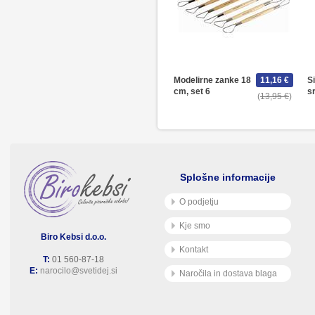
Modelirne zanke 18
11,16 €
Si
cm, set 6
s
13,95 €
Splošne informacije
O podjetju
Kje smo
Biro Kebsi d.o.o.
Kontakt
T:
01 560-87-18
E:
narocilo@svetidej.si
Naročila in dostava blaga