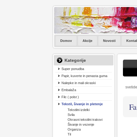
Domov
Akcije
Novosti
Konta
Kategorije
Super ponudba
Papir, kuverte in penasta guma
Nalepke in mali okraski
svetide
Embalaža
Filc ( polst )
Fa
Tekstil, šivanje in pletenje
Tekstilni izdelki
Svila
Okrasni tekstilni trakovi
Šivanje in vezenje
Organza
Til