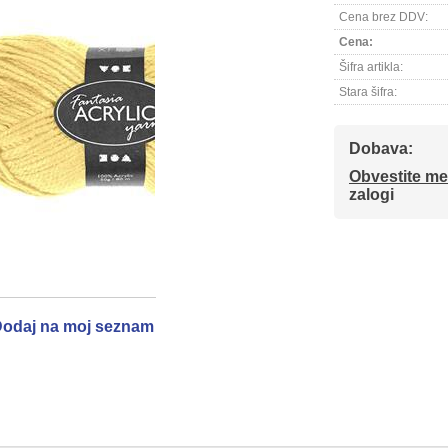
Cena brez DDV:
Cena:
Šifra artikla:
Stara šifra:
Dobava:
Obvestite me
zalogi
odaj na moj seznam