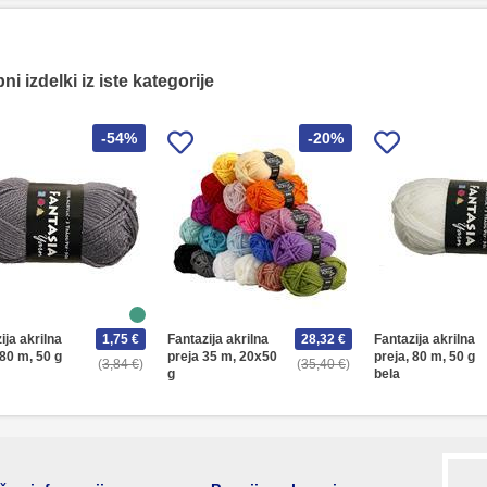
i izdelki iz iste kategorije
-54%
-20%
ija akrilna
1,75 €
Fantazija akrilna
28,32 €
Fantazija akrilna
 80 m, 50 g
preja 35 m, 20x50
preja, 80 m, 50 g
3,84 €
35,40 €
g
bela