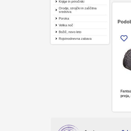
Knjige in priročniki
Orodje, strojčki in zaščitna
sredstva
Poroka
Podobn
Velika noč
Božič, novo leto
Rojstnodnevna zabava
Fantaz
preja,