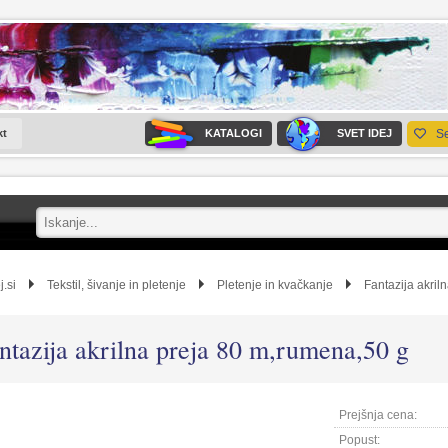
kt
KATALOGI
SVET IDEJ
S
j.si
Tekstil, šivanje in pletenje
Pletenje in kvačkanje
Fantazija akril
ntazija akrilna preja 80 m,rumena,50 g
Prejšnja cena:
Popust: