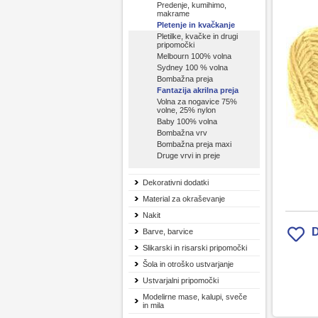
Predenje, kumihimo,
makrame
Pletenje in kvačkanje
Pletilke, kvačke in drugi
pripomočki
Melbourn 100% volna
Sydney 100 % volna
Bombažna preja
Fantazija akrilna preja
Volna za nogavice 75%
volne, 25% nylon
Baby 100% volna
Bombažna vrv
Bombažna preja maxi
Druge vrvi in preje
Dekorativni dodatki
Material za okraševanje
Nakit
D
Barve, barvice
Slikarski in risarski pripomočki
Šola in otroško ustvarjanje
Ustvarjalni pripomočki
Modelirne mase, kalupi, sveče
in mila