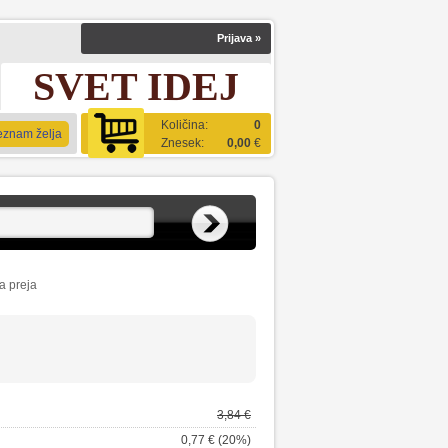
Prijava
»
SVET IDEJ
Količina:
0
eznam želja
Znesek:
0,00
€
na preja
3,84 €
0,77 € (20%)