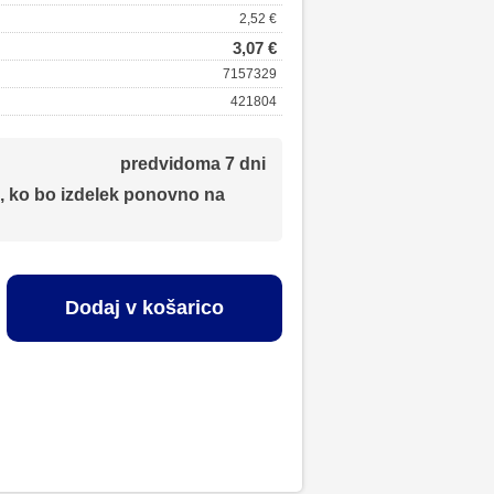
2,52 €
3,07 €
7157329
421804
predvidoma 7 dni
, ko bo izdelek ponovno na
Dodaj v košarico