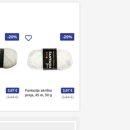
-20%
-20%
3,07 €
Fantazija akrilna
3,07 €
preja, 45 m, 50 g
3,84 €
3,84 €