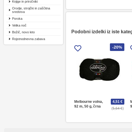
Knjige in priročniki
Orodje, strojčki in zaščitna
sredstva
Poroka
Velika noč
Podobni izdelki iz iste kate
Božič, novo leto
Rojstnodnevna zabava
-20%
Melbourne volna,
4,51 €
92 m, 50 g, črna
9
5,64 €