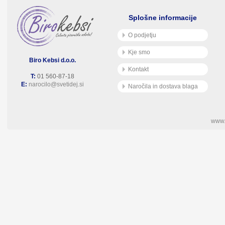
Splošne informacije
O podjetju
Kje smo
Biro Kebsi d.o.o.
Kontakt
T:
01 560-87-18
E:
narocilo@svetidej.si
Naročila in dostava blaga
www.