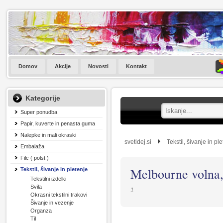
Domov
Akcije
Novosti
Kontakt
Kategorije
Super ponudba
Papir, kuverte in penasta guma
Nalepke in mali okraski
svetidej.si
Tekstil, šivanje in pl
Embalaža
Filc ( polst )
Melbourne volna,
Tekstil, šivanje in pletenje
Tekstilni izdelki
Svila
1
Okrasni tekstilni trakovi
Šivanje in vezenje
Organza
Til