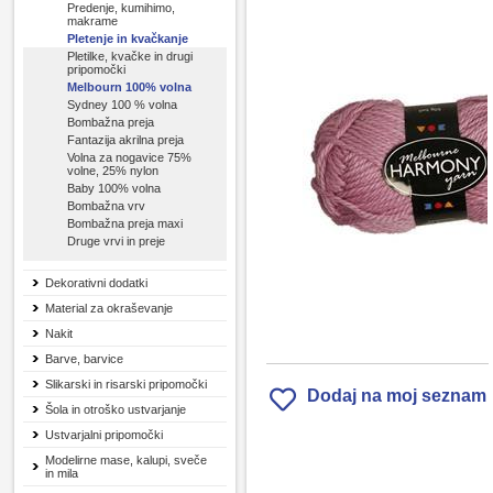
Predenje, kumihimo,
makrame
Pletenje in kvačkanje
Pletilke, kvačke in drugi
pripomočki
Melbourn 100% volna
Sydney 100 % volna
Bombažna preja
Fantazija akrilna preja
Volna za nogavice 75%
volne, 25% nylon
Baby 100% volna
Bombažna vrv
Bombažna preja maxi
Druge vrvi in preje
Dekorativni dodatki
Material za okraševanje
Nakit
Barve, barvice
Slikarski in risarski pripomočki
Dodaj na moj seznam
Šola in otroško ustvarjanje
Ustvarjalni pripomočki
Modelirne mase, kalupi, sveče
in mila