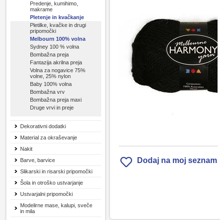
Predenje, kumihimo,
makrame
Pletenje in kvačkanje
Pletilke, kvačke in drugi
pripomočki
Melbourn 100% volna
Sydney 100 % volna
Bombažna preja
Fantazija akrilna preja
Volna za nogavice 75%
volne, 25% nylon
Baby 100% volna
Bombažna vrv
Bombažna preja maxi
Druge vrvi in preje
Dekorativni dodatki
Material za okraševanje
Nakit
Dodaj na moj seznam
Barve, barvice
Slikarski in risarski pripomočki
Šola in otroško ustvarjanje
Ustvarjalni pripomočki
Modelirne mase, kalupi, sveče
in mila