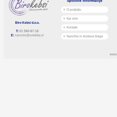
Splošne informacije
O podjetju
Kje smo
Biro Kebsi d.o.o.
Kontakt
T:
01 560-87-18
E:
narocilo@svetidej.si
Naročila in dostava blaga
www.