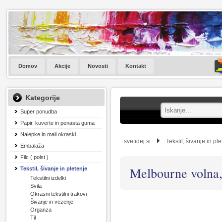
Domov
Akcije
Novosti
Kontakt
Kategorije
Super ponudba
Papir, kuverte in penasta guma
Nalepke in mali okraski
svetidej.si
Tekstil, šivanje in pl
Embalaža
Filc ( polst )
Melbourne volna,
Tekstil, šivanje in pletenje
Tekstilni izdelki
Svila
Okrasni tekstilni trakovi
Šivanje in vezenje
Organza
Til