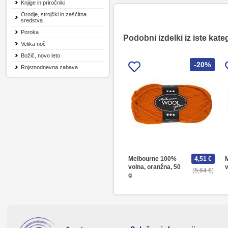
Knjige in priročniki
Orodje, strojčki in zaščitna
sredstva
Poroka
Podobni izdelki iz iste kate
Velika noč
Božič, novo leto
-20%
Rojstnodnevna zabava
Melbourne 100%
4,51 €
volna, oranžna, 50
v
5,64 €
g