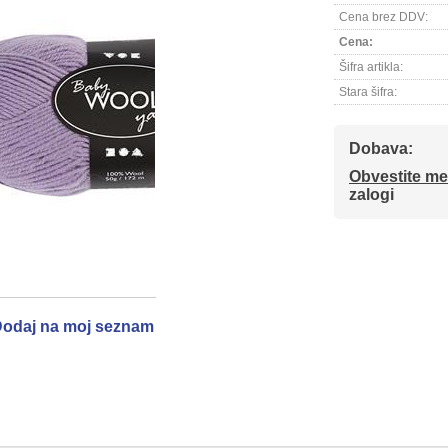
Cena brez DDV:
Cena:
Šifra artikla:
Stara šifra:
Dobava:
Obvestite me
zalogi
odaj na moj seznam