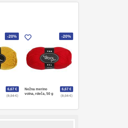
-20%
-20%
6,67 €
Nežna merino
6,67 €
volna, rdeča, 50 g
8,34 €
8,34 €