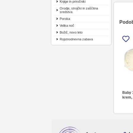
Knjige in priročniki
Orodje, strojčki in zaščitna
sredstva
Poroka
Podobn
Velika noč
Božič, novo leto
Rojstnodnevna zabava
Baby 
krem, 