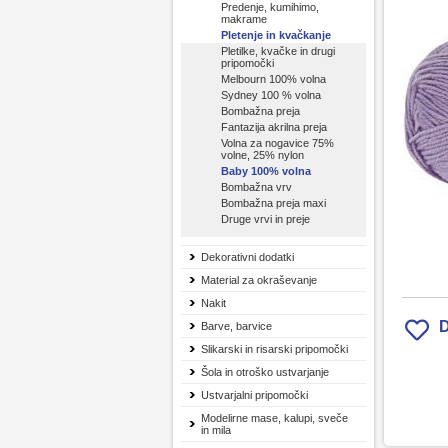
Predenje, kumihimo,
makrame
Pletenje in kvačkanje
Pletilke, kvačke in drugi
pripomočki
Melbourn 100% volna
Sydney 100 % volna
Bombažna preja
Fantazija akrilna preja
Volna za nogavice 75%
volne, 25% nylon
Baby 100% volna
Bombažna vrv
Bombažna preja maxi
Druge vrvi in preje
Dekorativni dodatki
Material za okraševanje
Nakit
D
Barve, barvice
Slikarski in risarski pripomočki
Šola in otroško ustvarjanje
Ustvarjalni pripomočki
Modelirne mase, kalupi, sveče
in mila