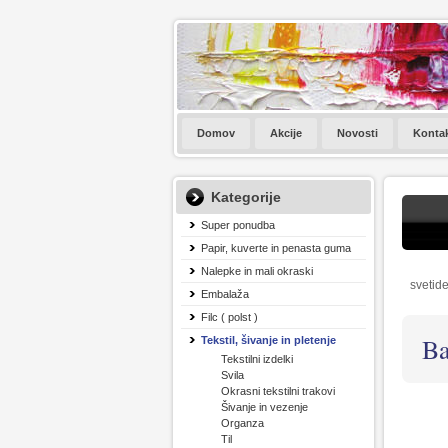
Domov
Akcije
Novosti
Konta
Kategorije
Super ponudba
Papir, kuverte in penasta guma
Nalepke in mali okraski
svetide
Embalaža
Filc ( polst )
Ba
Tekstil, šivanje in pletenje
Tekstilni izdelki
Svila
Okrasni tekstilni trakovi
Šivanje in vezenje
Organza
Til