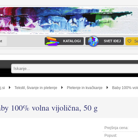
kt
KATALOGI
SVET IDEJ
S
j.si
Tekstil, šivanje in pletenje
Pletenje in kvačkanje
Baby 100% vol
by 100% volna vijolična, 50 g
Prejšnja cena:
Popust: