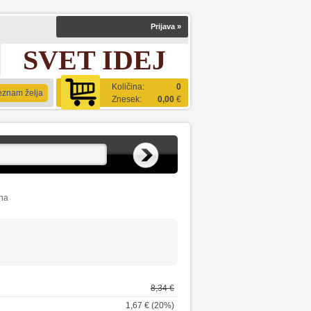
Prijava
»
SVET IDEJ
Količina:
0
eznam želja
Znesek:
0,00
€
na
8,34 €
1,67 € (20%)