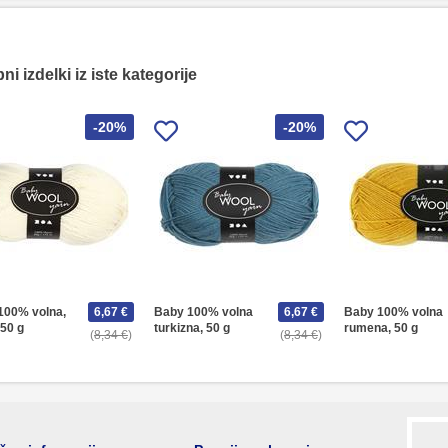
i izdelki iz iste kategorije
-20%
-20%
100% volna,
6,67 €
Baby 100% volna
6,67 €
Baby 100% volna
50 g
turkizna, 50 g
rumena, 50 g
8,34 €
8,34 €