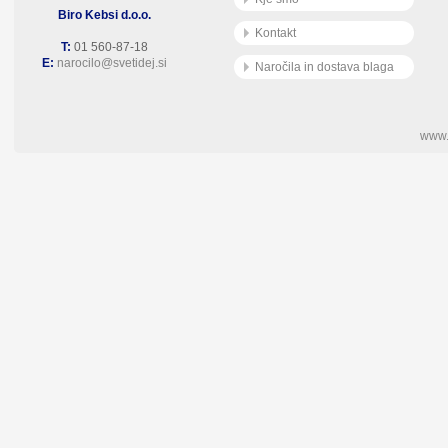
Biro Kebsi d.o.o.
Kontakt
T:
01 560-87-18
E:
narocilo@svetidej.si
Naročila in dostava blaga
www.