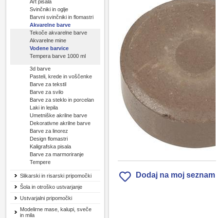
Art pisala
Svinčniki in oglje
Barvni svinčniki in flomastri
Akvarelne barve
Tekoče akvarelne barve
Akvarelne mine
Vodene barvice
Tempera barve 1000 ml
3d barve
Pasteli, krede in voščenke
Barve za tekstil
Barve za svilo
Barve za steklo in porcelan
Laki in lepila
Umetniške akrilne barve
Dekorativne akrilne barve
Barve za linorez
Design flomastri
Kaligrafska pisala
Barve za marmoriranje
Tempere
Dodaj na moj seznam
Slikarski in risarski pripomočki
Šola in otroško ustvarjanje
Ustvarjalni pripomočki
Modelirne mase, kalupi, sveče
in mila