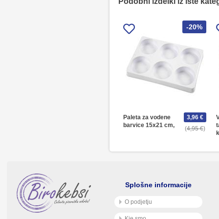
Podobni izdelki iz iste kate
-20%
Paleta za vodene
3,96 €
V
barvice 15x21 cm,
t
4,95 €
k
Splošne informacije
O podjetju
Kje smo