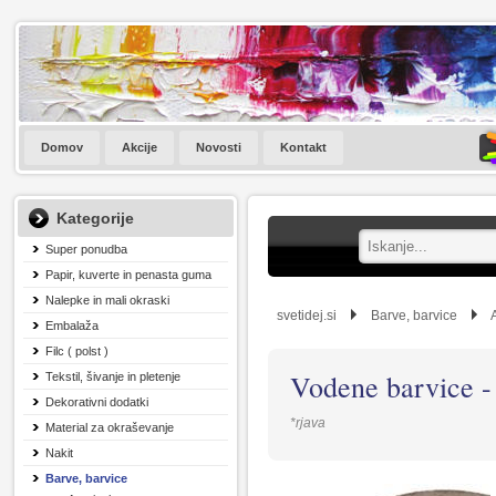
Domov
Akcije
Novosti
Kontakt
Kategorije
Super ponudba
Papir, kuverte in penasta guma
Nalepke in mali okraski
svetidej.si
Barve, barvice
Embalaža
Filc ( polst )
Vodene barvice - 
Tekstil, šivanje in pletenje
Dekorativni dodatki
*rjava
Material za okraševanje
Nakit
Barve, barvice