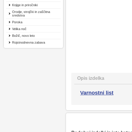
Knjige in priročniki
Orodje, strojčki in zaščitna
sredstva
Poroka
Velika noč
Božič, novo leto
Rojstnodnevna zabava
Opis izdelka
Varnostni list