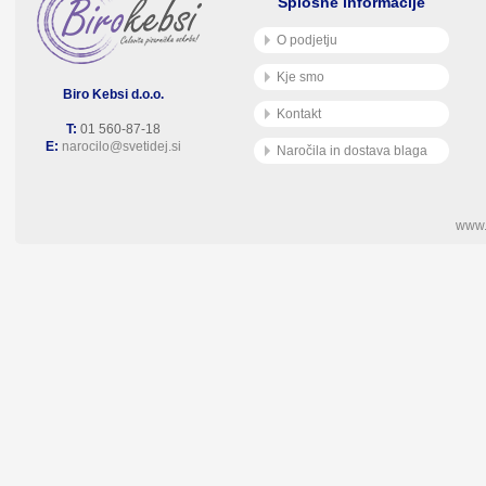
Splošne informacije
O podjetju
Kje smo
Biro Kebsi d.o.o.
Kontakt
T:
01 560-87-18
E:
narocilo@svetidej.si
Naročila in dostava blaga
www.