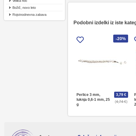
Velika noč
Božič, novo leto
Rojstnodnevna zabava
Podobni izdelki iz iste kate
-20%
Perlice 3 mm,
3,79 €
P
luknja 0,6-1 mm, 25
l
4,74 €
g
2