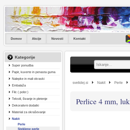
Domov
Akcije
Novosti
Kontakt
Kategorije
Super ponudba
Papir, kuverte in penasta guma
Nalepke in mali okraski
svetidej.si
Nakit
Perle
Embalaža
Filc ( polst )
Perlice 4 mm, lu
Tekstil, šivanje in pletenje
Dekorativni dodatki
Material za okraševanje
Nakit
Perle
Steklene perle