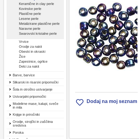
Keramične in clay perle
Kovinske perle
Plastične perle
Lesene perle
Metalizirane plastične perle
Naravne perle
Swarovski kristalne perle
Vrvice
Orodje za nakit
Obeski in okraski
Žice
Zapestnice, ogrlice
Delci za nakit
Barve, barvice
Slikarski in risarski pripomočki
Šola in otroško ustvarjanje
Ustvarjalni pripomočki
Dodaj na moj seznam
Modelirne mase, kalupi, sveče
in mila
Knjige in priročniki
Orodje, strojčki in zaščitna
sredstva
Poroka