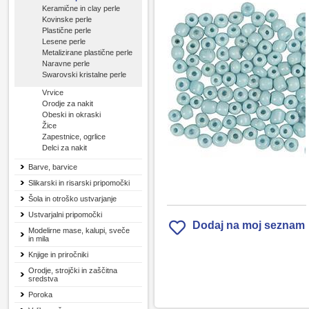
Keramične in clay perle
Kovinske perle
Plastične perle
Lesene perle
Metalizirane plastične perle
Naravne perle
Swarovski kristalne perle
Vrvice
Orodje za nakit
Obeski in okraski
Žice
Zapestnice, ogrlice
Delci za nakit
Barve, barvice
Slikarski in risarski pripomočki
Šola in otroško ustvarjanje
Ustvarjalni pripomočki
Dodaj na moj seznam
Modelirne mase, kalupi, sveče
in mila
Knjige in priročniki
Orodje, strojčki in zaščitna
sredstva
Poroka