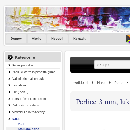
Domov
Akcije
Novosti
Kontakt
Kategorije
Super ponudba
Papir, kuverte in penasta guma
Nalepke in mali okraski
svetidej.si
Nakit
Perle
Embalaža
Filc ( polst )
Perlice 3 mm, lu
Tekstil, šivanje in pletenje
Dekorativni dodatki
Material za okraševanje
Nakit
Perle
Steklene perle