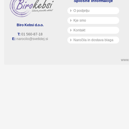
Splošne informacije
O podjetju
Kje smo
Biro Kebsi d.o.o.
Kontakt
T:
01 560-87-18
E:
narocilo@svetidej.si
Naročila in dostava blaga
www.