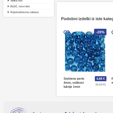
Velika noč
Božič, novo leto
Rojstnodnevna zabava
Podobni izdelki iz iste kate
-20%
Steklene perle
4,88 €
R
4mm, velikost
m
6,10 €
luknje 1mm