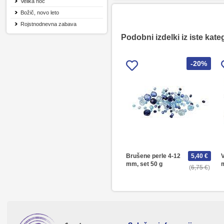
Velika noč
Božič, novo leto
Rojstnodnevna zabava
Podobni izdelki iz iste kate
-20%
Brušene perle 4-12
5,40 €
V
mm, set 50 g
6,75 €