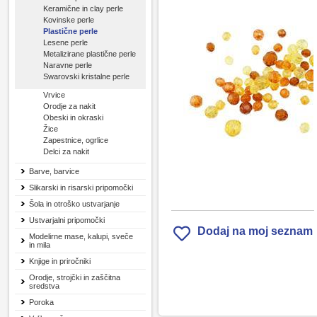
Keramične in clay perle
Kovinske perle
Plastične perle
Lesene perle
Metalizirane plastične perle
Naravne perle
Swarovski kristalne perle
Vrvice
Orodje za nakit
Obeski in okraski
Žice
Zapestnice, ogrlice
Delci za nakit
Barve, barvice
Slikarski in risarski pripomočki
Šola in otroško ustvarjanje
Ustvarjalni pripomočki
Dodaj na moj seznam
Modelirne mase, kalupi, sveče
in mila
Knjige in priročniki
Orodje, strojčki in zaščitna
sredstva
Poroka