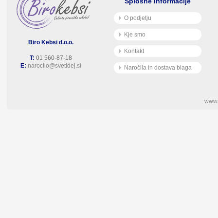
Splošne informacije
O podjetju
Kje smo
Biro Kebsi d.o.o.
Kontakt
T:
01 560-87-18
E:
narocilo@svetidej.si
Naročila in dostava blaga
www.