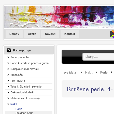
Domov
Akcije
Novosti
Kontakt
Kategorije
Super ponudba
Papir, kuverte in penasta guma
Nalepke in mali okraski
svetidej.si
Nakit
Perle
Embalaža
Filc ( polst )
Brušene perle, 4
Tekstil, šivanje in pletenje
Dekorativni dodatki
Material za okraševanje
Nakit
Perle
Steklene perle