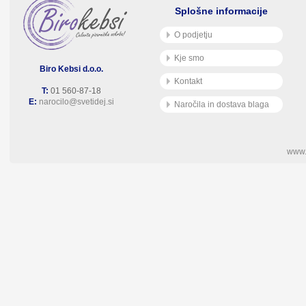
Splošne informacije
O podjetju
Kje smo
Biro Kebsi d.o.o.
Kontakt
T:
01 560-87-18
E:
narocilo@svetidej.si
Naročila in dostava blaga
www.