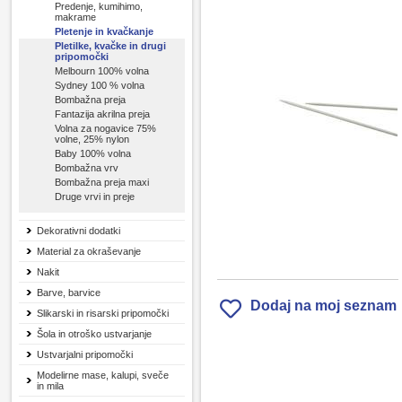
Predenje, kumihimo,
makrame
Pletenje in kvačkanje
Pletilke, kvačke in drugi
pripomočki
Melbourn 100% volna
Sydney 100 % volna
Bombažna preja
Fantazija akrilna preja
Volna za nogavice 75%
volne, 25% nylon
Baby 100% volna
Bombažna vrv
Bombažna preja maxi
Druge vrvi in preje
Dekorativni dodatki
Material za okraševanje
Nakit
Barve, barvice
Dodaj na moj seznam
Slikarski in risarski pripomočki
Šola in otroško ustvarjanje
Ustvarjalni pripomočki
Modelirne mase, kalupi, sveče
in mila