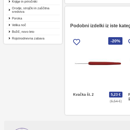
Knjige in priročniki
Orodje, strojčki in zaščitna
sredstva
Poroka
Velika noč
Podobni izdelki iz iste kate
Božič, novo leto
Rojstnodnevna zabava
-20%
Kvačka št. 2
5,23 €
P
š
6,54 €