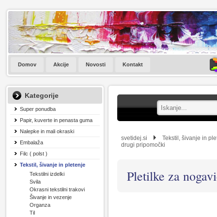
Domov
Akcije
Novosti
Kontakt
Kategorije
Super ponudba
Papir, kuverte in penasta guma
Nalepke in mali okraski
svetidej.si
Tekstil, šivanje in pl
Embalaža
drugi pripomočki
Filc ( polst )
Tekstil, šivanje in pletenje
Pletilke za nogavi
Tekstilni izdelki
Svila
Okrasni tekstilni trakovi
Šivanje in vezenje
Organza
Til