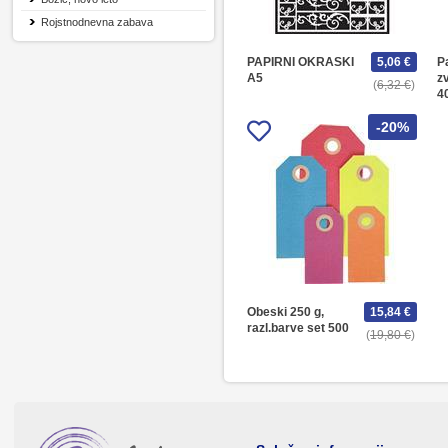
Rojstnodnevna zabava
PAPIRNI OKRASKI
5,06 €
Pa
A5
z
6,32 €
4
-20%
Obeski 250 g,
15,84 €
razl.barve set 500
19,80 €