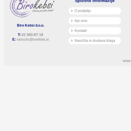
Splošne informacije
O podjetju
Kje smo
Biro Kebsi d.o.o.
Kontakt
T:
01 560-87-18
E:
narocilo@svetidej.si
Naročila in dostava blaga
www.