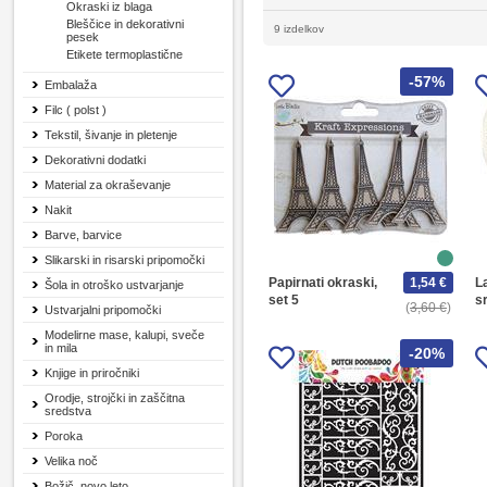
Okraski iz blaga
Bleščice in dekorativni
9 izdelkov
pesek
Etikete termoplastične
-57%
Embalaža
Filc ( polst )
Tekstil, šivanje in pletenje
Dekorativni dodatki
Material za okraševanje
Nakit
Barve, barvice
Slikarski in risarski pripomočki
Papirnati okraski,
1,54 €
L
Šola in otroško ustvarjanje
set 5
s
3,60 €
Ustvarjalni pripomočki
Modelirne mase, kalupi, sveče
in mila
-20%
Knjige in priročniki
Orodje, strojčki in zaščitna
sredstva
Poroka
Velika noč
Božič, novo leto