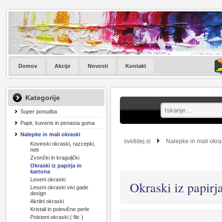
Domov
Akcije
Novosti
Kontakt
Kategorije
Super ponudba
Papir, kuverte in penasta guma
Nalepke in mali okraski
svetidej.si
Nalepke in mali okra
Kovinski okraski, razcepki,
neti
Zvončki in kraguljčki
Okraski iz papirja in
kartona
Leseni okraski
Okraski iz papirj
Leseni okraski vivi gade
design
Akrilni okraski
Kristali in polovične perle
Polsteni okraski ( filc )