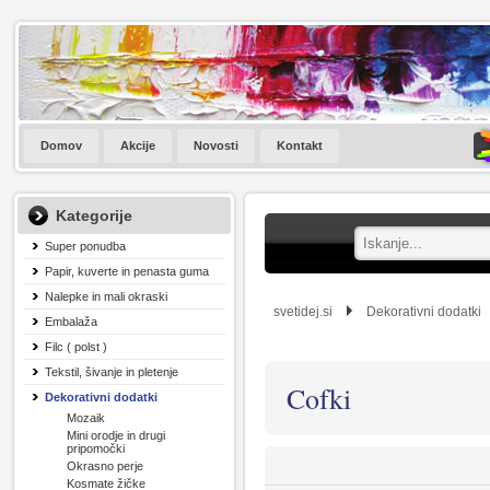
Domov
Akcije
Novosti
Kontakt
Kategorije
Super ponudba
Papir, kuverte in penasta guma
Nalepke in mali okraski
svetidej.si
Dekorativni dodatki
Embalaža
Filc ( polst )
Tekstil, šivanje in pletenje
Cofki
Dekorativni dodatki
Mozaik
Mini orodje in drugi
pripomočki
Okrasno perje
Kosmate žičke