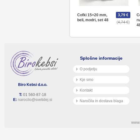
Cofki 15+20 mm,
3,79 €
C
beli, modri, set 48
ru
4,74 €
4
Splošne informacije
O podjetju
Kje smo
Biro Kebsi d.o.o.
Kontakt
T:
01 560-87-18
E:
narocilo@svetidej.si
Naročila in dostava blaga
www.