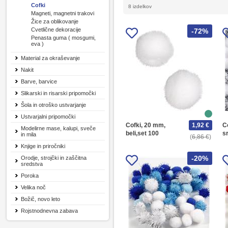
Cofki
8 izdelkov
Magneti, magnetni trakovi
Žice za oblikovanje
Cvetlične dekoracije
-72%
Penasta guma ( mosgumi,
eva )
Material za okraševanje
Nakit
Barve, barvice
Slikarski in risarski pripomočki
Šola in otroško ustvarjanje
Ustvarjalni pripomočki
Cofki, 20 mm,
1,92 €
Co
Modelirne mase, kalupi, sveče
beli,set 100
sr
in mila
6,86 €
Knjige in priročniki
-20%
Orodje, strojčki in zaščitna
sredstva
Poroka
Velika noč
Božič, novo leto
Rojstnodnevna zabava