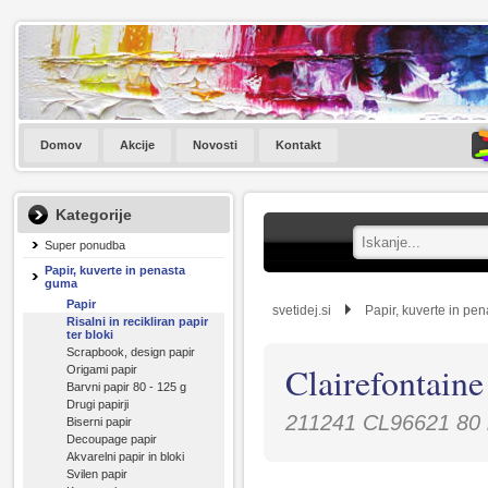
Domov
Akcije
Novosti
Kontakt
Kategorije
Super ponudba
Papir, kuverte in penasta
guma
Papir
svetidej.si
Papir, kuverte in pe
Risalni in recikliran papir
ter bloki
Scrapbook, design papir
Clairefontaine 
Origami papir
Barvni papir 80 - 125 g
Drugi papirji
211241 CL96621 80 li
Biserni papir
Decoupage papir
Akvarelni papir in bloki
Svilen papir