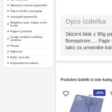
Slikarski in risarski pripomočki
Šola in otroško ustvarjanje
Ustvarjalni pripomočki
Opis izdelka
Modelirne mase, kalupi, sveče
in mila
Knjige in priročniki
Skicirni blok z 90g p
Orodje, strojčki in zaščitna
flomastrom…. Papir n
sredstva
Poroka
tako za umetnike kot z
Velika noč
Božič, novo leto
Rojstnodnevna zabava
Podobni izdelki iz iste kate
-20%