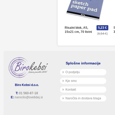
Risalni blok, A5,
5,23 €
S
15x21 cm, 70 listni
3
6,54 €
Splošne informacije
O podjetju
Kje smo
Biro Kebsi d.o.o.
Kontakt
T:
01 560-87-18
E:
narocilo@svetidej.si
Naročila in dostava blaga