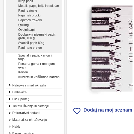
Krep papir
Metalic papir, folija in celofan
Papir satovje
Papirnati prtički
Papirnati trakovi
Quilling
Ovojni papir
Dvobarvni pisemski papir,
grob, 100 g
Svetleč papir 80 g
Papirnate vrvice
Specialni papir, karton in
folija
Penasta guma ( mosgumi,
eva )
Karton
Kuverte in voščilnice-barvne
Nalepke in mali okraski
Embalaža
Filc ( polst )
Tekstil, šivanje in pletenje
Dodaj na moj seznam
Dekorativni dodatki
Material za okraševanje
Nakit
Barve, barvice