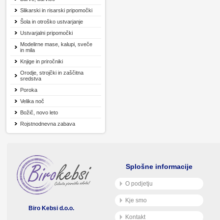
Slikarski in risarski pripomočki
Šola in otroško ustvarjanje
Ustvarjalni pripomočki
Modelirne mase, kalupi, sveče
in mila
Knjige in priročniki
Orodje, strojčki in zaščitna
sredstva
Poroka
Velika noč
Božič, novo leto
Rojstnodnevna zabava
Splošne informacije
O podjetju
Kje smo
Biro Kebsi d.o.o.
Kontakt