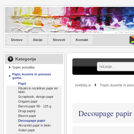
Domov
Akcije
Novosti
Kontakt
Kategorije
Super ponudba
Papir, kuverte in penasta
guma
Papir
svetidej.si
Papir, kuverte in pe
Risalni in recikliran papir ter
bloki
Scrapbook, design papir
Origami papir
Barvni papir 80 - 125 g
Decoupage papir
Drugi papirji
Biserni papir
Decoupage papir
Akvarelni papir in bloki
Svilen papir