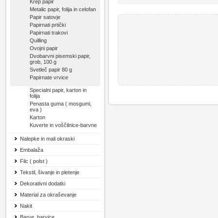
Krep papir
Metalic papir, folija in celofan
Papir satovje
Papirnati prtički
Papirnati trakovi
Quilling
Ovojni papir
Dvobarvni pisemski papir,
grob, 100 g
Svetleč papir 80 g
Papirnate vrvice
Specialni papir, karton in
folija
Penasta guma ( mosgumi,
eva )
Karton
Kuverte in voščilnice-barvne
Nalepke in mali okraski
Embalaža
Filc ( polst )
Tekstil, šivanje in pletenje
Dekorativni dodatki
Material za okraševanje
Nakit
Barve, barvice