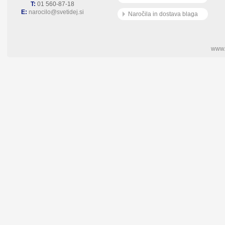
T:
01 560-87-18
E:
narocilo@svetidej.si
Naročila in dostava blaga
www.