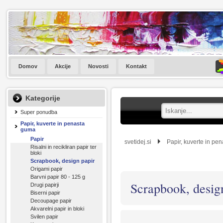
Domov
Akcije
Novosti
Kontakt
Kategorije
Super ponudba
Papir, kuverte in penasta
guma
Papir
svetidej.si
Papir, kuverte in pe
Risalni in recikliran papir ter
bloki
Scrapbook, design papir
Origami papir
Barvni papir 80 - 125 g
Scrapbook, desig
Drugi papirji
Biserni papir
Decoupage papir
Akvarelni papir in bloki
Svilen papir