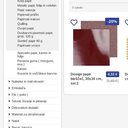
Krep papir
Metalic papir, folija in celofan
3 izdelki
Papir satovje
Papirnati prtički
Papirnati trakovi
-20%
Quilling
Ovojni papir
Dvobarvni pisemski papir,
grob, 100 g
Svetleč papir 80 g
Papirnate vrvice
Specialni papir, karton in
folija
Penasta guma ( mosgumi,
eva )
Karton
Kuverte in voščilnice-barvne
Design papir
4,32 €
D
bleščeč, 30x30 cm,
c
5,40 €
Nalepke in mali okraski
set 2
Embalaža
Filc ( polst )
Tekstil, šivanje in pletenje
Dekorativni dodatki
Material za okraševanje
Nakit
Barve, barvice