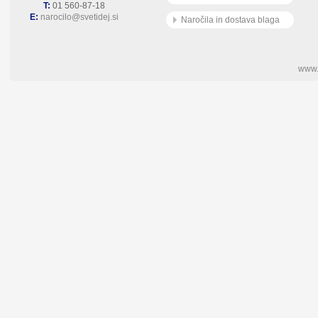
T:
01 560-87-18
E:
narocilo@svetidej.si
Naročila in dostava blaga
www.