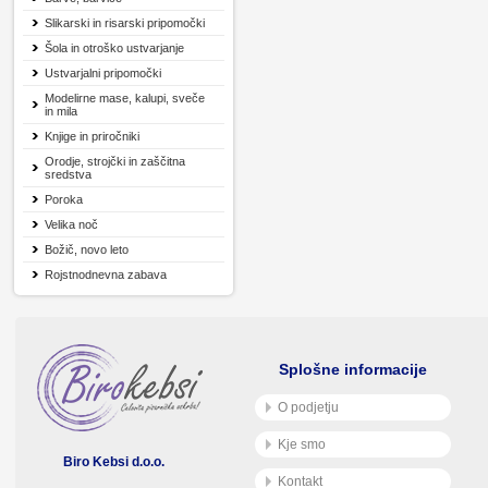
Slikarski in risarski pripomočki
Šola in otroško ustvarjanje
Ustvarjalni pripomočki
Modelirne mase, kalupi, sveče
in mila
Knjige in priročniki
Orodje, strojčki in zaščitna
sredstva
Poroka
Velika noč
Božič, novo leto
Rojstnodnevna zabava
Splošne informacije
O podjetju
Kje smo
Biro Kebsi d.o.o.
Kontakt