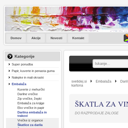
Domov
Akcije
Novosti
Kontakt
Kategorije
Super ponudba
Papir, kuverte in penasta guma
Nalepke in mali okraski
svetidej.si
Embalaža
Dari
Embalaža
kartona
Kuverte z mehurčki
Darilne vrečke
Zip vrečke, žepki
ŠKATLA ZA VI
Embalaža za knjige
Eko vrečke in papir
Darilna embalaža in
DO RAZPRODAJE ZALOGE
trakovi
Vrečke iz organce
Škatlice za darila