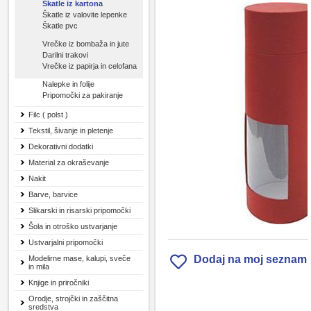
Škatle iz kartona
Škatle iz valovite lepenke
Škatle pvc
Vrečke iz bombaža in jute
Darilni trakovi
Vrečke iz papirja in celofana
Nalepke in folije
Pripomočki za pakiranje
Filc ( polst )
Tekstil, šivanje in pletenje
Dekorativni dodatki
Material za okraševanje
Nakit
Barve, barvice
Slikarski in risarski pripomočki
Šola in otroško ustvarjanje
Ustvarjalni pripomočki
Dodaj na moj seznam
Modelirne mase, kalupi, sveče
in mila
Knjige in priročniki
Orodje, strojčki in zaščitna
sredstva