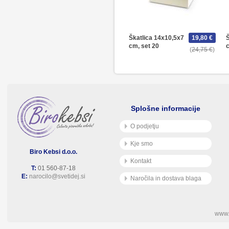
Škatlica 14x10,5x7
19,80 €
cm, set 20
c
24,75 €
Splošne informacije
O podjetju
Kje smo
Biro Kebsi d.o.o.
Kontakt
T:
01 560-87-18
E:
narocilo@svetidej.si
Naročila in dostava blaga
www.