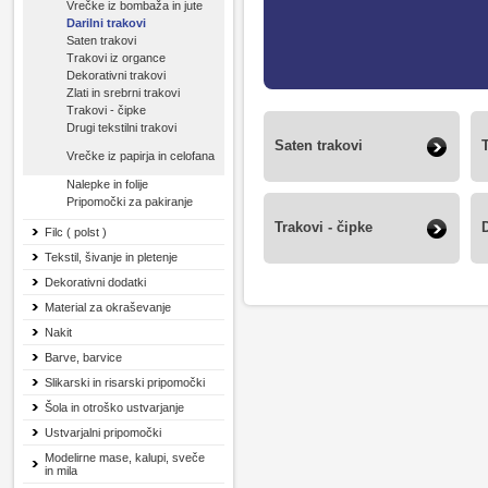
Vrečke iz bombaža in jute
Darilni trakovi
Saten trakovi
Trakovi iz organce
Dekorativni trakovi
Zlati in srebrni trakovi
Trakovi - čipke
Drugi tekstilni trakovi
Saten trakovi
Vrečke iz papirja in celofana
Nalepke in folije
Pripomočki za pakiranje
Trakovi - čipke
D
Filc ( polst )
Tekstil, šivanje in pletenje
Dekorativni dodatki
Material za okraševanje
Nakit
Barve, barvice
Slikarski in risarski pripomočki
Šola in otroško ustvarjanje
Ustvarjalni pripomočki
Modelirne mase, kalupi, sveče
in mila