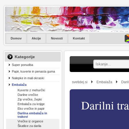
Domov
Akcije
Novosti
Kontakt
Kategorije
Super ponudba
Papir, kuverte in penasta guma
Nalepke in mali okraski
svetidej.si
Embalaža
Dari
Embalaža
Kuverte z mehurčki
Darilne vrečke
Darilni tr
Zip vrečke, žepki
Embalaža za knjige
Eko vrečke in papir
Darilna embalaža in
trakovi
Vrečke iz organce
Škatlice za darila