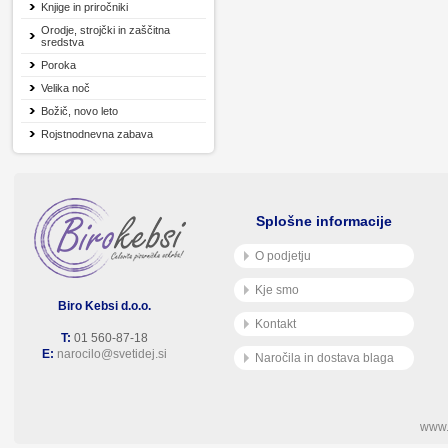
Knjige in priročniki
Orodje, strojčki in zaščitna
sredstva
Poroka
Velika noč
Božič, novo leto
Rojstnodnevna zabava
Splošne informacije
O podjetju
Kje smo
Biro Kebsi d.o.o.
Kontakt
T:
01 560-87-18
E:
narocilo@svetidej.si
Naročila in dostava blaga
www.