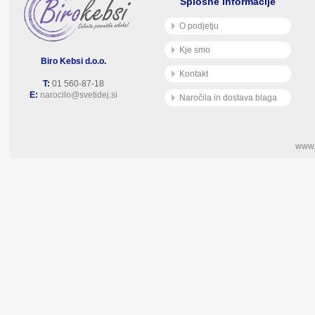
Splošne informacije
O podjetju
Kje smo
Biro Kebsi d.o.o.
Kontakt
T:
01 560-87-18
E:
narocilo@svetidej.si
Naročila in dostava blaga
www.