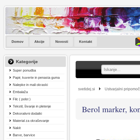
Domov
Akcije
Novosti
Kontakt
Kategorije
Super ponudba
Papir, kuverte in penasta guma
Nalepke in mali okraski
svetidej.si
Ustvarjalni pripomoč
Embalaža
Filc ( polst )
Berol marker, ko
Tekstil, šivanje in pletenje
Dekorativni dodatki
Material za okraševanje
Nakit
Barve, barvice