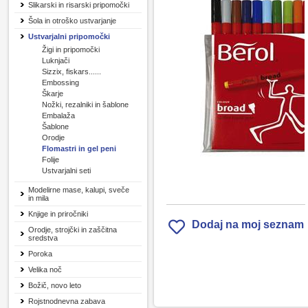
Slikarski in risarski pripomočki
Šola in otroško ustvarjanje
Ustvarjalni pripomočki
Žigi in pripomočki
Luknjači
Sizzix, fiskars......
Embossing
Škarje
Nožki, rezalniki in šablone
Embalaža
Šablone
Orodje
Flomastri in gel peni
Folije
Ustvarjalni seti
Modelirne mase, kalupi, sveče
in mila
Knjige in priročniki
Dodaj na moj seznam
Orodje, strojčki in zaščitna
sredstva
Poroka
Velika noč
Božič, novo leto
Rojstnodnevna zabava