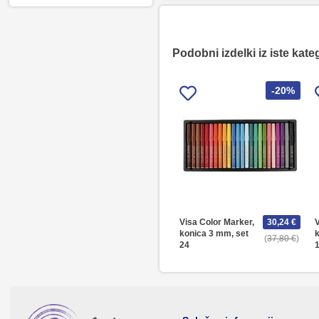
Podobni izdelki iz iste kate
-20%
Visa Color Marker,
30,24 €
V
konica 3 mm, set
k
37,80 €
24