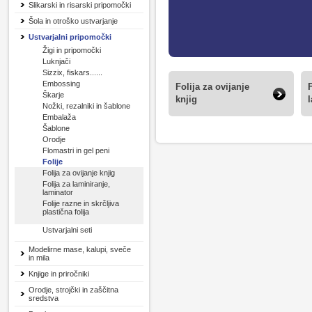
Slikarski in risarski pripomočki
Šola in otroško ustvarjanje
Ustvarjalni pripomočki
Žigi in pripomočki
Luknjači
Sizzix, fiskars......
Embossing
Folija za ovijanje
F
Škarje
knjig
Nožki, rezalniki in šablone
Embalaža
Šablone
Orodje
Flomastri in gel peni
Folije
Folija za ovijanje knjig
Folija za laminiranje,
laminator
Folije razne in skrčljiva
plastična folija
Ustvarjalni seti
Modelirne mase, kalupi, sveče
in mila
Knjige in priročniki
Orodje, strojčki in zaščitna
sredstva