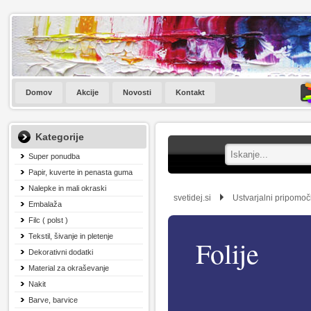
Domov
Akcije
Novosti
Kontakt
Kategorije
Super ponudba
Papir, kuverte in penasta guma
Nalepke in mali okraski
svetidej.si
Ustvarjalni pripomoč
Embalaža
Filc ( polst )
Tekstil, šivanje in pletenje
Folije
Dekorativni dodatki
Material za okraševanje
Nakit
Barve, barvice