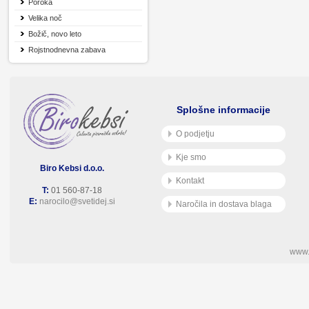
Poroka
Velika noč
Božič, novo leto
Rojstnodnevna zabava
Splošne informacije
O podjetju
Kje smo
Biro Kebsi d.o.o.
Kontakt
T:
01 560-87-18
E:
narocilo@svetidej.si
Naročila in dostava blaga
www.