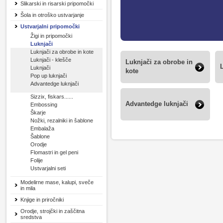
Slikarski in risarski pripomočki
Šola in otroško ustvarjanje
Ustvarjalni pripomočki
Žigi in pripomočki
Luknjači
Luknjači za obrobe in kote
Luknjači - klešče
Luknjači za obrobe in
Luknjači
kote
Pop up luknjači
Advantedge luknjači
Sizzix, fiskars......
Advantedge luknjači
Embossing
Škarje
Nožki, rezalniki in šablone
Embalaža
Šablone
Orodje
Flomastri in gel peni
Folije
Ustvarjalni seti
Modelirne mase, kalupi, sveče
in mila
Knjige in priročniki
Orodje, strojčki in zaščitna
sredstva