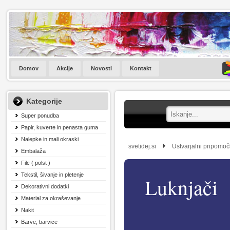
Domov
Akcije
Novosti
Kontakt
Kategorije
Super ponudba
Papir, kuverte in penasta guma
Nalepke in mali okraski
svetidej.si
Ustvarjalni pripomoč
Embalaža
Filc ( polst )
Tekstil, šivanje in pletenje
Luknjači
Dekorativni dodatki
Material za okraševanje
Nakit
Barve, barvice