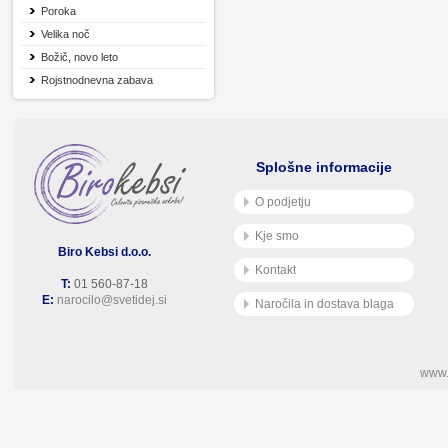
Poroka
Velika noč
Božič, novo leto
Rojstnodnevna zabava
Splošne informacije
O podjetju
Kje smo
Biro Kebsi d.o.o.
Kontakt
T:
01 560-87-18
E:
narocilo@svetidej.si
Naročila in dostava blaga
www.