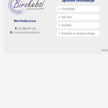
Splošne informacije
O podjetju
Kje smo
Biro Kebsi d.o.o.
Kontakt
T:
01 560-87-18
E:
narocilo@svetidej.si
Naročila in dostava blaga
www.