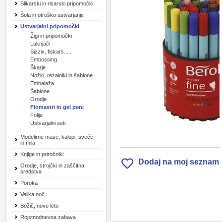
Slikarski in risarski pripomočki
Šola in otroško ustvarjanje
Ustvarjalni pripomočki
Žigi in pripomočki
Luknjači
Sizzix, fiskars......
Embossing
Škarje
Nožki, rezalniki in šablone
Embalaža
Šablone
Orodje
Flomastri in gel peni
Folije
Ustvarjalni seti
Modelirne mase, kalupi, sveče
in mila
Knjige in priročniki
Dodaj na moj seznam
Orodje, strojčki in zaščitna
sredstva
Poroka
Velika noč
Božič, novo leto
Rojstnodnevna zabava