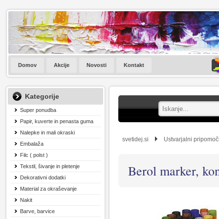
Domov
Akcije
Novosti
Kontakt
Kategorije
Super ponudba
Papir, kuverte in penasta guma
Nalepke in mali okraski
svetidej.si
Ustvarjalni pripomoč
Embalaža
Filc ( polst )
Berol marker, ko
Tekstil, šivanje in pletenje
Dekorativni dodatki
Material za okraševanje
Nakit
Barve, barvice