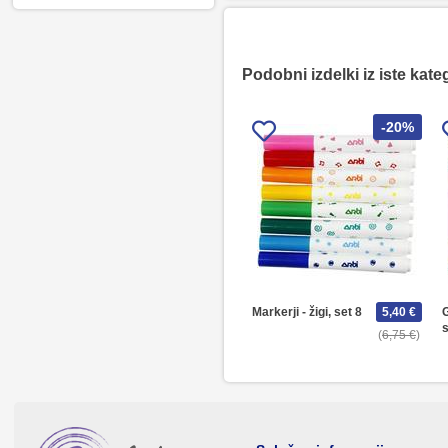
Podobni izdelki iz iste kate
-20%
Markerji - žigi, set 8
5,40 €
G
s
6,75 €