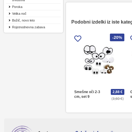
sredstva
Poroka
Velika noč
Božič, novo leto
Podobni izdelki iz iste kate
Rojstnodnevna zabava
-20%
Smešne oči 2-3
2,88 €
G
cm, set 9
s
3,60 €