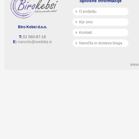
Splošne informacije
O podjetju
Kje smo
Biro Kebsi d.o.o.
Kontakt
T:
01 560-87-18
E:
narocilo@svetidej.si
Naročila in dostava blaga
www.