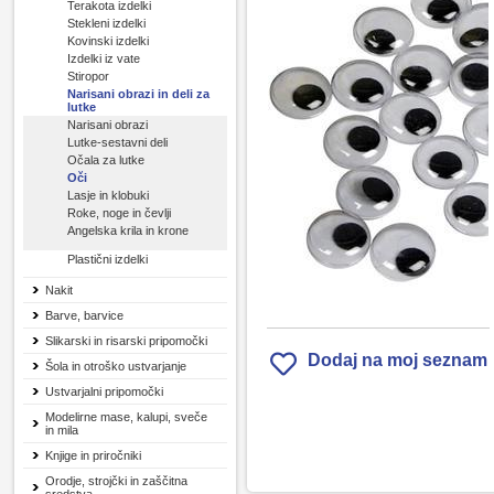
Terakota izdelki
Stekleni izdelki
Kovinski izdelki
Izdelki iz vate
Stiropor
Narisani obrazi in deli za
lutke
Narisani obrazi
Lutke-sestavni deli
Očala za lutke
Oči
Lasje in klobuki
Roke, noge in čevlji
Angelska krila in krone
Plastični izdelki
Nakit
Barve, barvice
Slikarski in risarski pripomočki
Dodaj na moj seznam
Šola in otroško ustvarjanje
Ustvarjalni pripomočki
Modelirne mase, kalupi, sveče
in mila
Knjige in priročniki
Orodje, strojčki in zaščitna