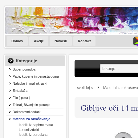
Domov
Akcije
Novosti
Kontakt
Kategorije
Super ponudba
Papir, kuverte in penasta guma
Nalepke in mali okraski
svetidej.si
Material za okrašev
Embalaža
Filc ( polst )
Gibljive oči 14 m
Tekstil, šivanje in pletenje
Dekorativni dodatki
Material za okraševanje
Izdelki iz papirne mase
Leseni izdelki
Izdelki iz porcelana