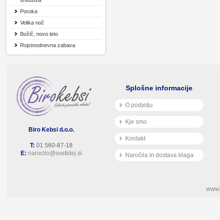
sredstva
Poroka
Velika noč
Božič, novo leto
Rojstnodnevna zabava
Splošne informacije
O podjetju
Kje smo
Biro Kebsi d.o.o.
Kontakt
T:
01 560-87-18
E:
narocilo@svetidej.si
Naročila in dostava blaga
www.