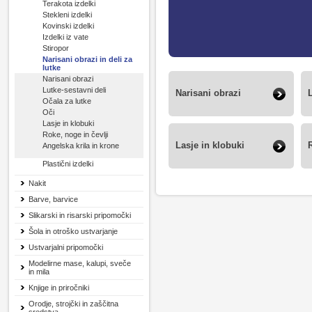
Terakota izdelki
Stekleni izdelki
Kovinski izdelki
Izdelki iz vate
Stiropor
Narisani obrazi in deli za
lutke
Narisani obrazi
Lutke-sestavni deli
Narisani obrazi
Očala za lutke
Oči
Lasje in klobuki
Roke, noge in čevlji
Lasje in klobuki
Angelska krila in krone
Plastični izdelki
Nakit
Barve, barvice
Slikarski in risarski pripomočki
Šola in otroško ustvarjanje
Ustvarjalni pripomočki
Modelirne mase, kalupi, sveče
in mila
Knjige in priročniki
Orodje, strojčki in zaščitna