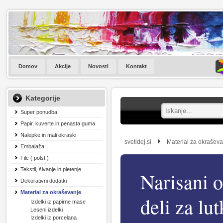
Domov
Akcije
Novosti
Kontakt
Kategorije
Super ponudba
Papir, kuverte in penasta guma
Nalepke in mali okraski
svetidej.si
Material za okrašev
Embalaža
Filc ( polst )
Tekstil, šivanje in pletenje
Narisani o
Dekorativni dodatki
Material za okraševanje
deli za lut
Izdelki iz papirne mase
Leseni izdelki
Izdelki iz porcelana