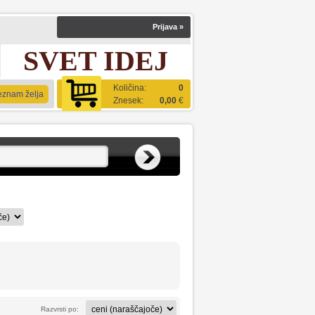
Prijava
»
SVET IDEJ
Količina:
0
eznam želja
Znesek:
0,00
€
Razvrsti po: