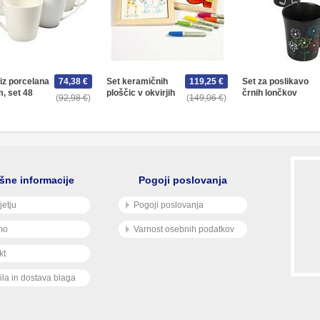
iz porcelana
74,38 €
Set keramičnih
119,25 €
Set za poslikavo
, set 48
ploščic v okvirjih
črnih lončkov
92,98 €
149,06 €
šne informacije
Pogoji poslovanja
jetju
Pogoji poslovanja
mo
Varnost osebnih podatkov
kt
ila in dostava blaga