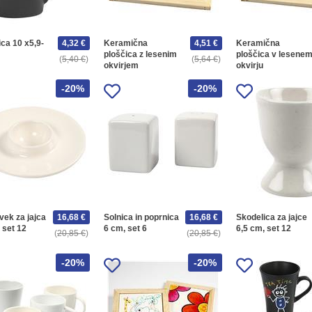
ca 10 x5,9-
4,32 €
Keramična
4,51 €
Keramična
ploščica z lesenim
ploščica v lesene
5,40 €
5,64 €
okvirjem
okvirju
-20%
-20%
vek za jajca
16,68 €
Solnica in poprnica
16,68 €
Skodelica za jajce
 set 12
6 cm, set 6
6,5 cm, set 12
20,85 €
20,85 €
-20%
-20%