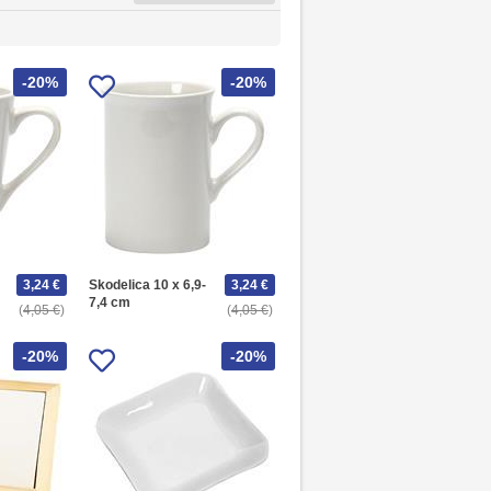
-20%
-20%
3,24 €
Skodelica 10 x 6,9-
3,24 €
7,4 cm
4,05 €
4,05 €
-20%
-20%