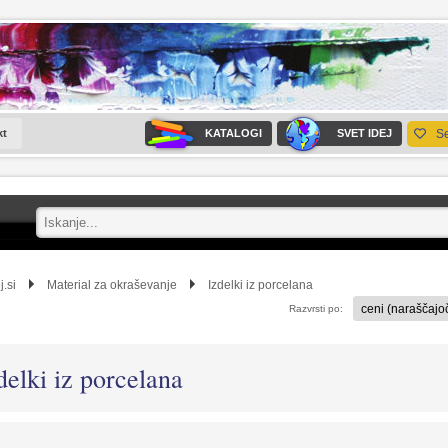
kt
KATALOGI
SVET IDEJ
S
j.si
Material za okraševanje
Izdelki iz porcelana
Razvrsti po:
delki iz porcelana