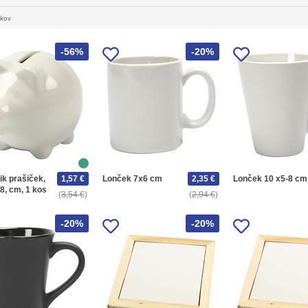
lkov
-56%
-20%
ik prašiček,
1,57 €
Lonček 7x6 cm
2,35 €
Lonček 10 x5-8 cm
8, cm, 1 kos
3,54 €
2,94 €
-20%
-20%