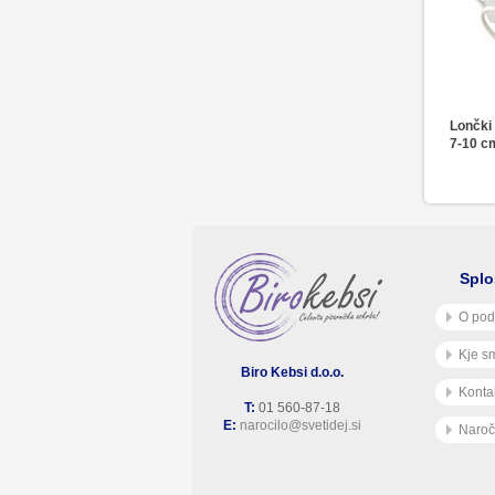
Lončki 
7-10 cm
Splo
O pod
Kje s
Biro Kebsi d.o.o.
Konta
T:
01 560-87-18
E:
narocilo@svetidej.si
Naroč