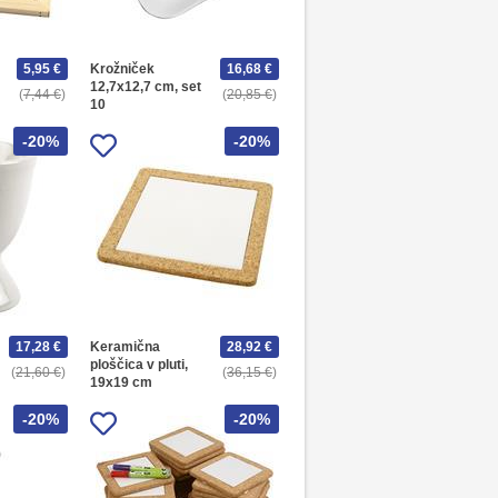
5,95 €
Krožniček
16,68 €
m
12,7x12,7 cm, set
7,44 €
20,85 €
10
-20%
-20%
17,28 €
Keramična
28,92 €
ploščica v pluti,
21,60 €
36,15 €
19x19 cm
-20%
-20%