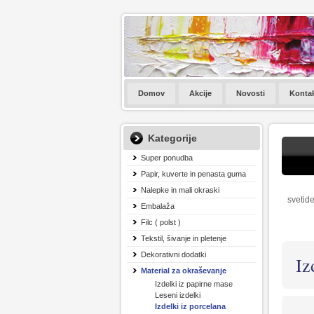
Domov
Akcije
Novosti
Konta
Kategorije
Super ponudba
Papir, kuverte in penasta guma
Nalepke in mali okraski
svetide
Embalaža
Filc ( polst )
Tekstil, šivanje in pletenje
Dekorativni dodatki
Iz
Material za okraševanje
Izdelki iz papirne mase
Leseni izdelki
Izdelki iz porcelana