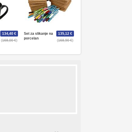
134,40 €
Set za slikanje na
135,12 €
porcelan
168,00 €
168,90 €