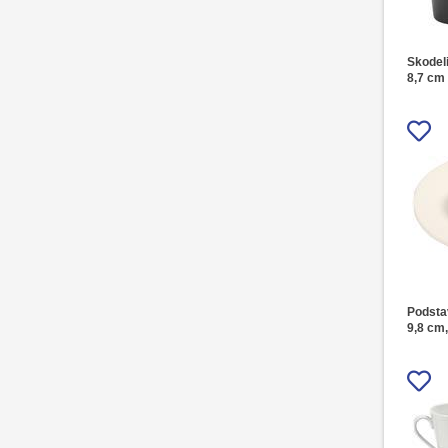
Skodeli
8,7 cm
Podsta
9,8 cm,