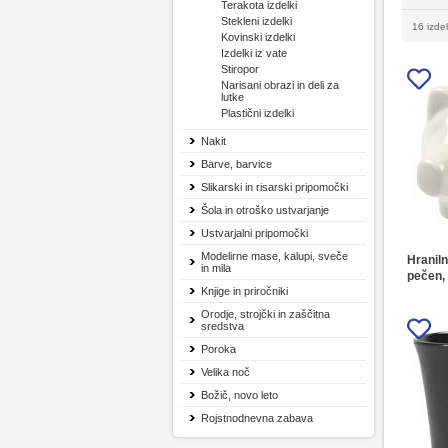
Terakota izdelki
Stekleni izdelki
16 izde
Kovinski izdelki
Izdelki iz vate
Stiropor
Narisani obrazi in deli za
lutke
Plastični izdelki
Nakit
Barve, barvice
Slikarski in risarski pripomočki
Šola in otroško ustvarjanje
Ustvarjalni pripomočki
Modelirne mase, kalupi, sveče
Hraniln
in mila
pečen, 
Knjige in priročniki
Orodje, strojčki in zaščitna
sredstva
Poroka
Velika noč
Božič, novo leto
Rojstnodnevna zabava