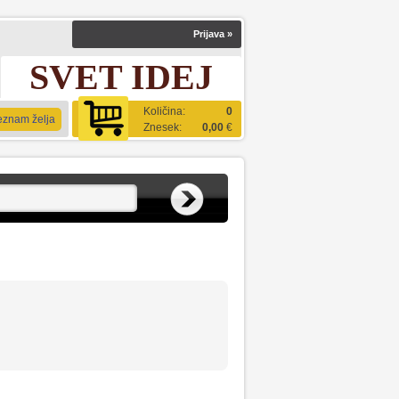
Prijava
»
SVET IDEJ
Količina:
0
eznam želja
Znesek:
0,00
€