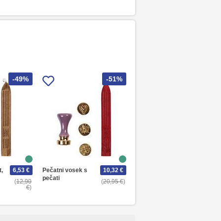
-49%
-51%
t,
6,53 €
Pečatni vosek s
10,32 €
pečati
12,90
20,95 €
€