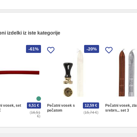
i izdelki iz iste kategorije
-61%
-20%
i vosek, set
6,51 €
Pečatni vosek s
12,59 €
Pečatni vosek, zla
č
pečatom
srebrn... set 3
16,51
15,74 €
€