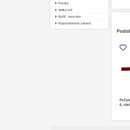
Poroka
Velika noč
Božič, novo leto
Rojstnodnevna zabava
Podobn
Pečatn
6, rde