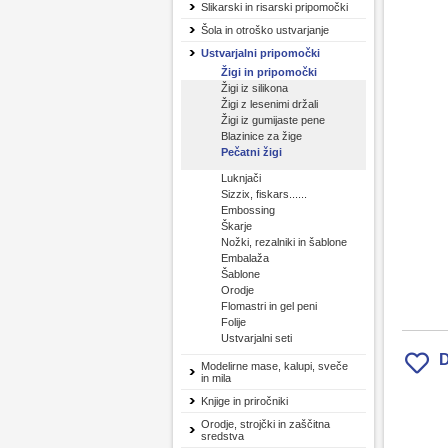
Slikarski in risarski pripomočki
Šola in otroško ustvarjanje
Ustvarjalni pripomočki
Žigi in pripomočki
Žigi iz silikona
Žigi z lesenimi držali
Žigi iz gumijaste pene
Blazinice za žige
Pečatni žigi
Luknjači
Sizzix, fiskars......
Embossing
Škarje
Nožki, rezalniki in šablone
Embalaža
Šablone
Orodje
Flomastri in gel peni
Folije
Ustvarjalni seti
D
Modelirne mase, kalupi, sveče
in mila
Knjige in priročniki
Orodje, strojčki in zaščitna
sredstva