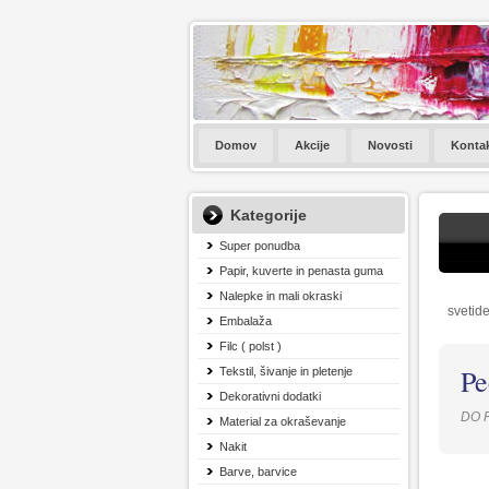
Domov
Akcije
Novosti
Konta
Kategorije
Super ponudba
Papir, kuverte in penasta guma
Nalepke in mali okraski
svetide
Embalaža
Filc ( polst )
Pe
Tekstil, šivanje in pletenje
Dekorativni dodatki
DO 
Material za okraševanje
Nakit
Barve, barvice