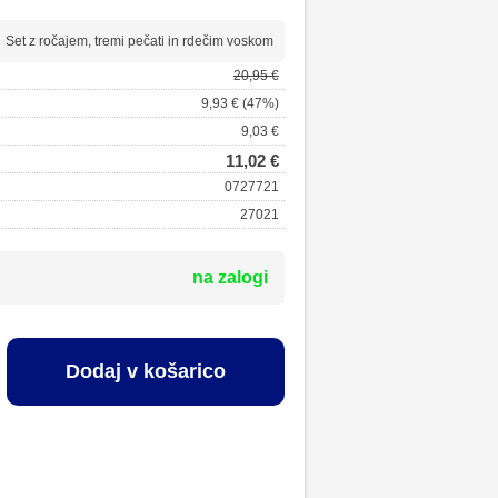
Set z ročajem, tremi pečati in rdečim voskom
20,95 €
9,93 € (47%)
9,03 €
11,02 €
0727721
27021
na zalogi
Dodaj v košarico