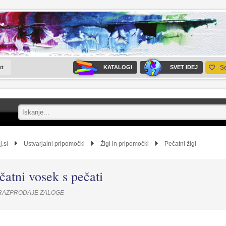
kt
KATALOGI
SVET IDEJ
S
j.si
Ustvarjalni pripomočki
Žigi in pripomočki
Pečatni žigi
čatni vosek s pečati
RAZPRODAJE ZALOGE