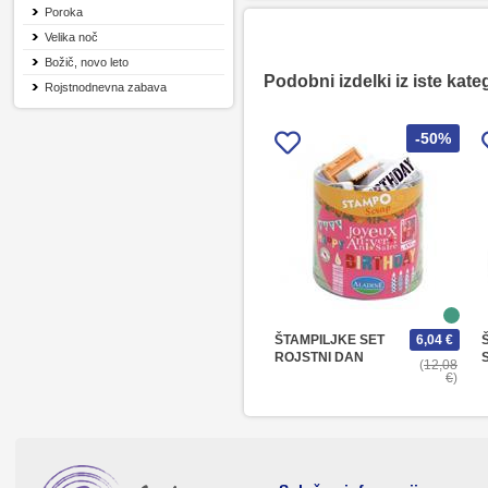
Poroka
Velika noč
Božič, novo leto
Podobni izdelki iz iste kate
Rojstnodnevna zabava
-50%
ŠTAMPILJKE SET
6,04 €
ROJSTNI DAN
12,08
€