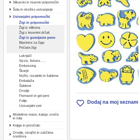
Slikarski in risarski pripomočki
Šola in otroško ustvarjanje
Ustvarjalni pripomočki
Žigi in pripomočki
Žigi iz silikona
Žigi z lesenimi držali
Žigi iz gumijaste pene
Blazinice za žige
Pečatni žigi
Luknjači
Sizzix, fiskars......
Embossing
Škarje
Nožki, rezalniki in šablone
Embalaža
Šablone
Orodje
Flomastri in gel peni
Folije
Dodaj na moj seznam
Ustvarjalni seti
Modelirne mase, kalupi, sveče
in mila
Knjige in priročniki
Orodje, strojčki in zaščitna
sredstva