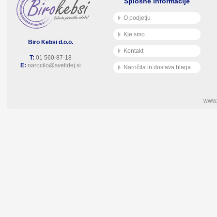
Splošne informacije
O podjetju
Kje smo
Biro Kebsi d.o.o.
Kontakt
T:
01 560-87-18
E:
narocilo@svetidej.si
Naročila in dostava blaga
www.