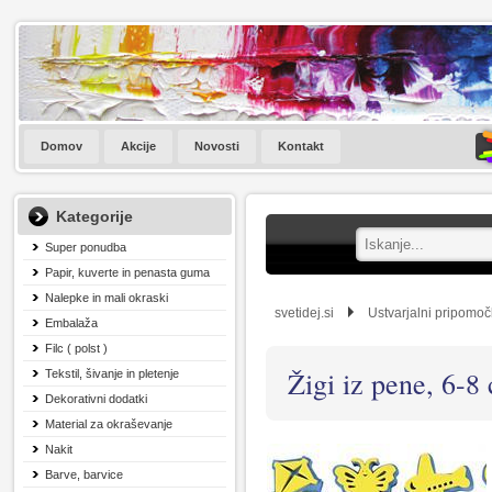
Domov
Akcije
Novosti
Kontakt
Kategorije
Super ponudba
Papir, kuverte in penasta guma
Nalepke in mali okraski
svetidej.si
Ustvarjalni pripomoč
Embalaža
Filc ( polst )
Žigi iz pene, 6-8
Tekstil, šivanje in pletenje
Dekorativni dodatki
Material za okraševanje
Nakit
Barve, barvice