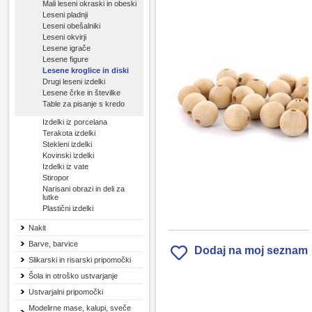
Mali leseni okraski in obeski
Leseni pladnji
Leseni obešalniki
Leseni okvirji
Lesene igrače
Lesene figure
Lesene kroglice in diski
Drugi leseni izdelki
Lesene črke in številke
Table za pisanje s kredo
Izdelki iz porcelana
Terakota izdelki
Stekleni izdelki
Kovinski izdelki
Izdelki iz vate
Stiropor
Narisani obrazi in deli za
lutke
Plastični izdelki
Nakit
Barve, barvice
Dodaj na moj seznam
Slikarski in risarski pripomočki
Šola in otroško ustvarjanje
Ustvarjalni pripomočki
Modelirne mase, kalupi, sveče