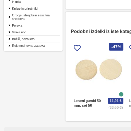
in mila
Knjige in priročniki
Orodje, strojčki in zaščitna
sredstva
Poroka
Podobni izdelki iz iste kate
Velika noč
Božič, novo leto
Rojstnodnevna zabava
-47%
Leseni gumbi 50
11,91 €
L
mm, set 50
22,50 €