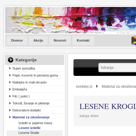
Domov
Akcije
Novosti
Kontakt
Kategorije
Super ponudba
Papir, kuverte in penasta guma
Nalepke in mali okraski
svetidej.si
Material za okrašev
Embalaža
Filc ( polst )
LESENE KROGL
Tekstil, šivanje in pletenje
Dekorativni dodatki
luknja 4mm
Material za okraševanje
Izdelki iz papirne mase
Leseni izdelki
Lesene škatle