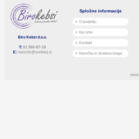
Splošne informacije
O podjetju
Kje smo
Biro Kebsi d.o.o.
Kontakt
T:
01 560-87-18
E:
narocilo@svetidej.si
Naročila in dostava blaga
www.