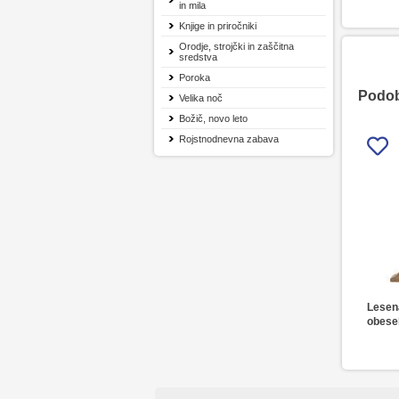
in mila
Knjige in priročniki
Orodje, strojčki in zaščitna
sredstva
Poroka
Podobn
Velika noč
Božič, novo leto
Rojstnodnevna zabava
Lesena
obese