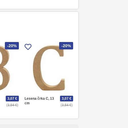
-20%
-20%
3,07 €
Lesena črka C, 13
3,07 €
cm
3,84 €
3,84 €