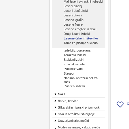
Mali leseni okraski in obeski
Leseni pladnji
Leseni obešalniki
Leseni okvirji
Lesene igrače
Lesene figure
Lesene kroglice in diski
Drugi leseni izdelki
Lesene črke in številke
Table za pisanje s kredo
Izdelki iz porcelana
Terakota izdelki
Stekleni izdelki
Kovinski izdelki
Izdelki iz vate
Stiropor
Narisani obrazi in deli za
lutke
Plastični izdelki
Nakit
Barve, barvice
D
Slikarski in risarski pripomočki
Šola in otroško ustvarjanje
Ustvarjalni pripomočki
Modelirne mase, kalupi, sveče