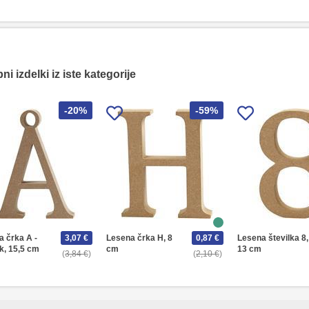
i izdelki iz iste kategorije
-20%
-59%
 črka A -
3,07 €
Lesena črka H, 8
0,87 €
Lesena številka 8,
k, 15,5 cm
cm
13 cm
3,84 €
2,10 €