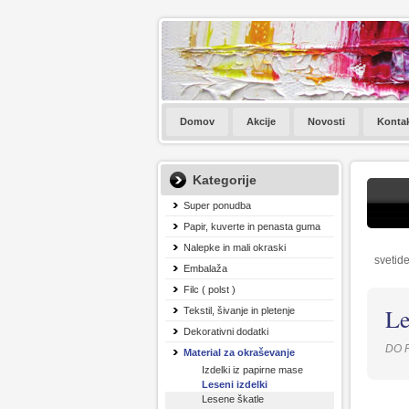
Domov
Akcije
Novosti
Konta
Kategorije
Super ponudba
Papir, kuverte in penasta guma
Nalepke in mali okraski
svetide
Embalaža
Filc ( polst )
Le
Tekstil, šivanje in pletenje
Dekorativni dodatki
DO 
Material za okraševanje
Izdelki iz papirne mase
Leseni izdelki
Lesene škatle