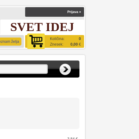
Prijava
»
SVET IDEJ
Količina:
0
eznam želja
Znesek:
0,00
€