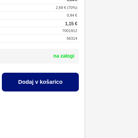
3,84 €
2,69 € (70%)
0,94 €
1,15 €
7001912
56314
na zalogi
Dodaj v košarico