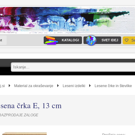
kt
KATALOGI
SVET IDEJ
S
j.si
Material za okraševanje
Leseni izdelki
Lesene črke in številke
sena črka E, 13 cm
RAZPRODAJE ZALOGE