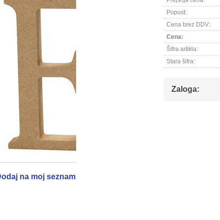
Prejšnja cena:
Popust:
Cena brez DDV:
Cena:
Šifra artikla:
Stara šifra:
Zaloga:
odaj na moj seznam