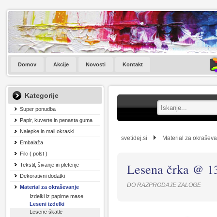
Domov
Akcije
Novosti
Kontakt
Kategorije
Super ponudba
Papir, kuverte in penasta guma
Nalepke in mali okraski
svetidej.si
Material za okrašev
Embalaža
Filc ( polst )
Lesena črka @ 1
Tekstil, šivanje in pletenje
Dekorativni dodatki
DO RAZPRODAJE ZALOGE
Material za okraševanje
Izdelki iz papirne mase
Leseni izdelki
Lesene škatle