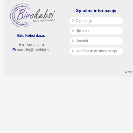
Splošne informacije
O podjetju
Kje smo
Biro Kebsi d.o.o.
Kontakt
T:
01 560-87-18
E:
narocilo@svetidej.si
Naročila in dostava blaga
www.