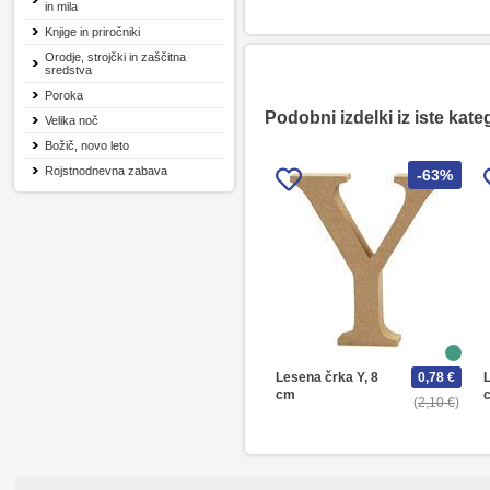
in mila
Knjige in priročniki
Orodje, strojčki in zaščitna
sredstva
Poroka
Podobni izdelki iz iste kate
Velika noč
Božič, novo leto
Rojstnodnevna zabava
-63%
Lesena črka Y, 8
0,78 €
L
cm
2,10 €