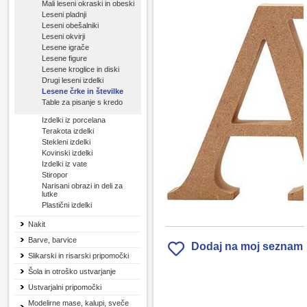
Mali leseni okraski in obeski
Leseni pladnji
Leseni obešalniki
Leseni okvirji
Lesene igrače
Lesene figure
Lesene kroglice in diski
Drugi leseni izdelki
Lesene črke in številke
Table za pisanje s kredo
Izdelki iz porcelana
Terakota izdelki
Stekleni izdelki
Kovinski izdelki
Izdelki iz vate
Stiropor
Narisani obrazi in deli za
lutke
Plastični izdelki
Nakit
Barve, barvice
Dodaj na moj seznam
Slikarski in risarski pripomočki
Šola in otroško ustvarjanje
Ustvarjalni pripomočki
Modelirne mase, kalupi, sveče