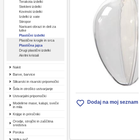
Terakota izdelki
Stekleni izdelki
Kovinski izdelki
Izdelki iz vate
Stiropor
Narisani obrazi in deli za
lutke
Plastični izdelki
Plastične krogle in srca
Plastična jajca
Drugi plastični izdelki
Akrilni kristali
Nakit
Barve, barvice
Slikarski in risarski pripomočki
Šola in otroško ustvarjanje
Ustvarjalni pripomočki
Dodaj na moj seznam
Modelirne mase, kalupi, sveče
in mila
Knjige in priročniki
Orodje, strojčki in zaščitna
sredstva
Poroka
Velika noč