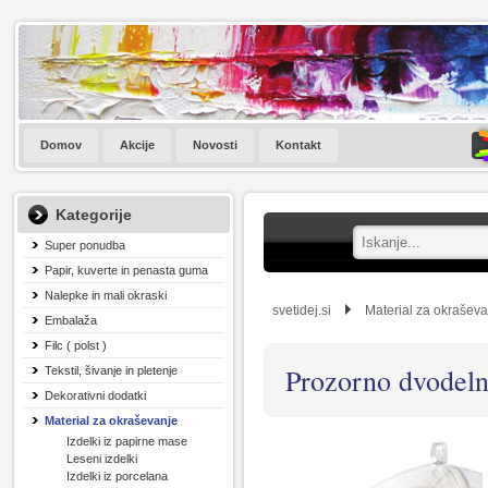
Domov
Akcije
Novosti
Kontakt
Kategorije
Super ponudba
Papir, kuverte in penasta guma
Nalepke in mali okraski
svetidej.si
Material za okrašev
Embalaža
Filc ( polst )
Prozorno dvodelno
Tekstil, šivanje in pletenje
Dekorativni dodatki
Material za okraševanje
Izdelki iz papirne mase
Leseni izdelki
Izdelki iz porcelana