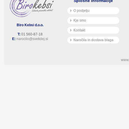
Splošne informacije
O podjetju
Kje smo
Biro Kebsi d.o.o.
Kontakt
T:
01 560-87-18
E:
narocilo@svetidej.si
Naročila in dostava blaga
www.