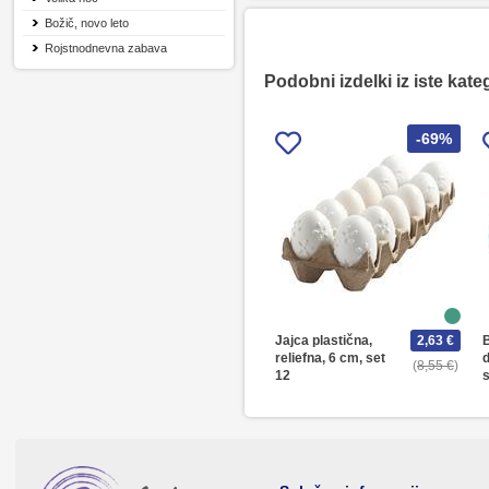
Božič, novo leto
Rojstnodnevna zabava
Podobni izdelki iz iste kate
-69%
Jajca plastična,
2,63 €
B
reliefna, 6 cm, set
8,55 €
12
s