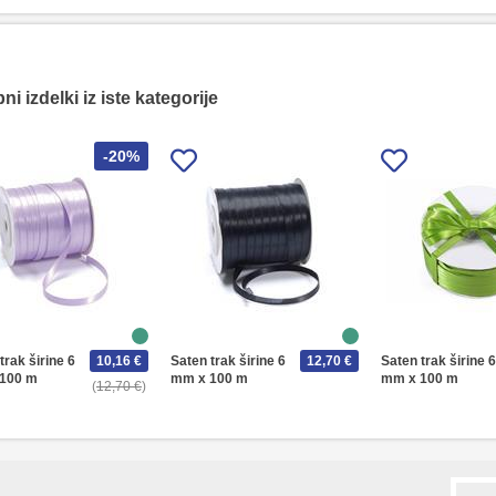
i izdelki iz iste kategorije
-20%
trak širine 6
10,16 €
Saten trak širine 6
12,70 €
Saten trak širine 6
100 m
mm x 100 m
mm x 100 m
12,70 €