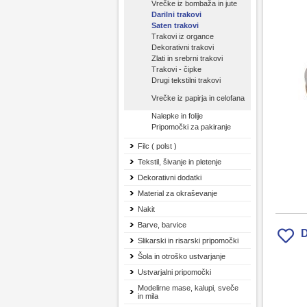
Vrečke iz bombaža in jute
Darilni trakovi
Saten trakovi
Trakovi iz organce
Dekorativni trakovi
Zlati in srebrni trakovi
Trakovi - čipke
Drugi tekstilni trakovi
Vrečke iz papirja in celofana
Nalepke in folije
Pripomočki za pakiranje
Filc ( polst )
Tekstil, šivanje in pletenje
Dekorativni dodatki
Material za okraševanje
Nakit
Barve, barvice
D
Slikarski in risarski pripomočki
Šola in otroško ustvarjanje
Ustvarjalni pripomočki
Modelirne mase, kalupi, sveče
in mila