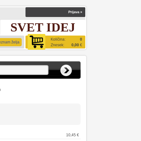
Prijava
»
SVET IDEJ
Količina:
0
eznam želja
Znesek:
0,00
€
n
10,45 €