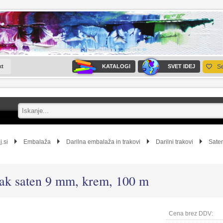
kt
KATALOGI
SVET IDEJ
S
j.si
Embalaža
Darilna embalaža in trakovi
Darilni trakovi
Sate
ak saten 9 mm, krem, 100 m
Cena brez DDV: