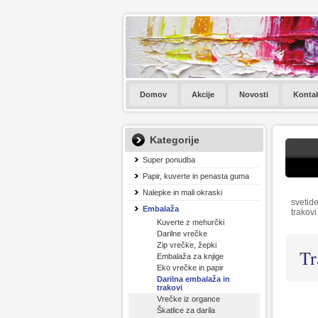
Domov
Akcije
Novosti
Konta
Kategorije
Super ponudba
Papir, kuverte in penasta guma
Nalepke in mali okraski
svetide
Embalaža
trakovi
Kuverte z mehurčki
Darilne vrečke
Zip vrečke, žepki
Tr
Embalaža za knjige
Eko vrečke in papir
Darilna embalaža in
trakovi
Vrečke iz organce
Škatlice za darila