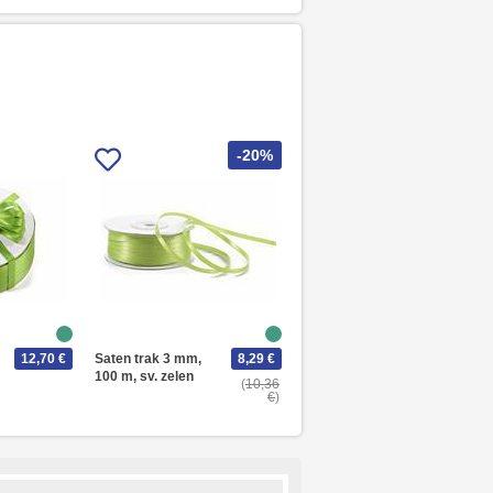
-20%
12,70 €
Saten trak 3 mm,
8,29 €
100 m, sv. zelen
10,36
€