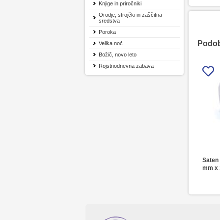
Knjige in priročniki
Orodje, strojčki in zaščitna
sredstva
Poroka
Podobn
Velika noč
Božič, novo leto
Rojstnodnevna zabava
Saten 
mm x 