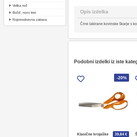
Velika noč
Opis izdelka
Božič, novo leto
Rojstnodnevna zabava
Črne lakirane kovinske škarje s k
Podobni izdelki iz iste kate
-20%
Klasične krojaške
39,84 €
Š