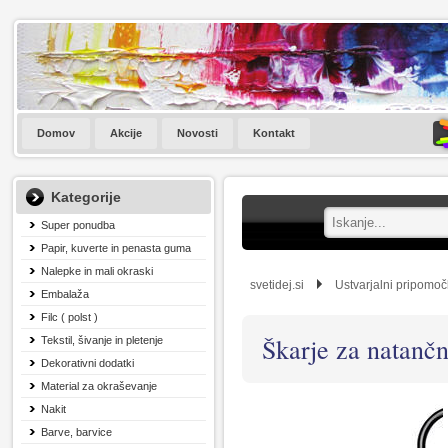
Domov
Akcije
Novosti
Kontakt
Kategorije
Super ponudba
Papir, kuverte in penasta guma
Nalepke in mali okraski
svetidej.si
Ustvarjalni pripomoč
Embalaža
Filc ( polst )
Škarje za natanč
Tekstil, šivanje in pletenje
Dekorativni dodatki
Material za okraševanje
Nakit
Barve, barvice