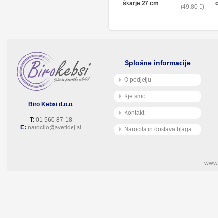
škarje 27 cm
49,80 €
Splošne informacije
O podjetju
Kje smo
Biro Kebsi d.o.o.
Kontakt
T:
01 560-87-18
E:
narocilo@svetidej.si
Naročila in dostava blaga
www.