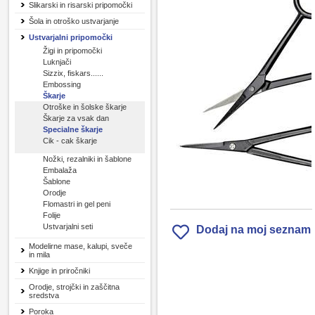
Slikarski in risarski pripomočki
Šola in otroško ustvarjanje
Ustvarjalni pripomočki
Žigi in pripomočki
Luknjači
Sizzix, fiskars......
Embossing
Škarje
Otroške in šolske škarje
Škarje za vsak dan
Specialne škarje
Cik - cak škarje
Nožki, rezalniki in šablone
Embalaža
Šablone
Orodje
Flomastri in gel peni
Folije
Ustvarjalni seti
Dodaj na moj seznam
Modelirne mase, kalupi, sveče
in mila
Knjige in priročniki
Orodje, strojčki in zaščitna
sredstva
Poroka