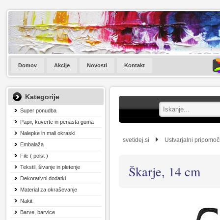
Domov
Akcije
Novosti
Kontakt
Kategorije
Super ponudba
Papir, kuverte in penasta guma
Nalepke in mali okraski
svetidej.si
Ustvarjalni pripomoč
Embalaža
Filc ( polst )
Škarje, 14 cm
Tekstil, šivanje in pletenje
Dekorativni dodatki
Material za okraševanje
Nakit
Barve, barvice