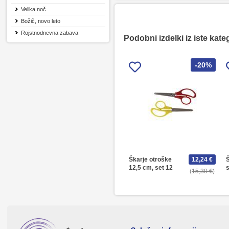
Velika noč
Božič, novo leto
Rojstnodnevna zabava
Podobni izdelki iz iste kate
-20%
Škarje otroške
12,24 €
Š
12,5 cm, set 12
s
15,30 €