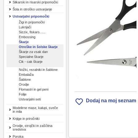
Slikarski in risarski pripomočki
Šola in otroško ustvarjanje
Ustvarjalni pripomočki
Žigi in pripomočki
Luknjači
Sizzix, fiskars......
Embossing
Škarje
Otroške in šolske škarje
Škarje za vsak dan
Specialne škarje
Cik - cak škarje
Nožki, rezalniki in šablone
Embalaža
Šablone
Orodje
Flomastri in gel peni
Folije
Ustvarjalni seti
Dodaj na moj seznam
Modelirne mase, kalupi, sveče
in mila
Knjige in priročniki
Orodje, strojčki in zaščitna
sredstva
Poroka