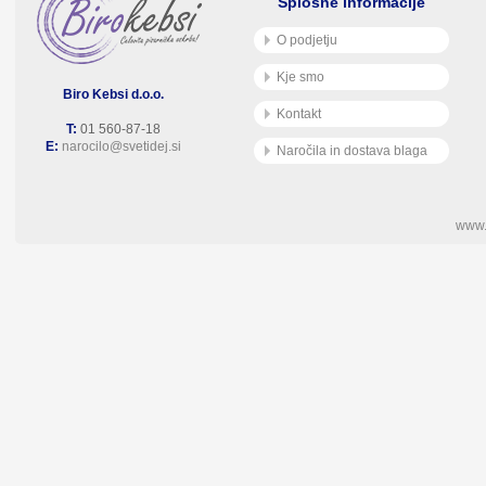
Splošne informacije
O podjetju
Kje smo
Biro Kebsi d.o.o.
Kontakt
T:
01 560-87-18
E:
narocilo@svetidej.si
Naročila in dostava blaga
www.