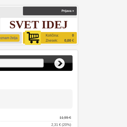
Prijava
»
SVET IDEJ
Količina:
0
eznam želja
Znesek:
0,00
€
11,55 €
2,31 € (20%)