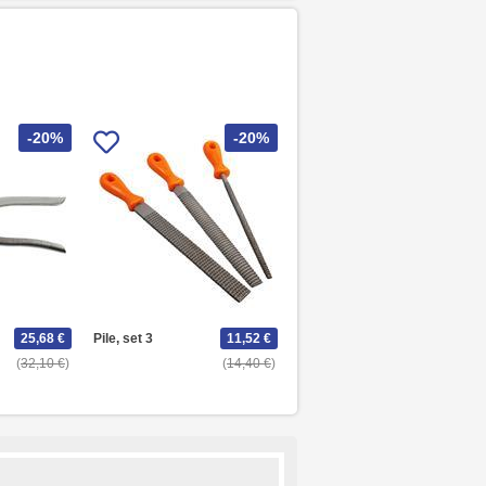
-20%
-20%
25,68 €
Pile, set 3
11,52 €
32,10 €
14,40 €