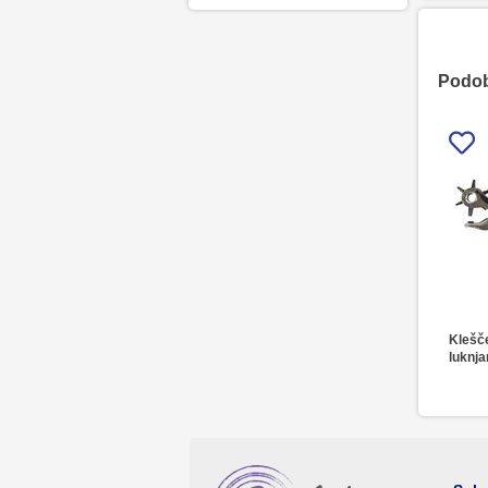
Podobn
Klešč
luknja