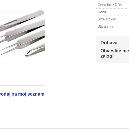
Cena brez DDV:
Cena:
Šifra artikla:
Stara šifra:
Dobava:
Obvestite me
zalogi
odaj na moj seznam