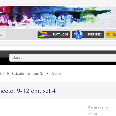
kt
KATALOGI
SVET IDEJ
S
j.si
Ustvarjalni pripomočki
Orodje
ncete, 9-12 cm, set 4
Prejšnja cena:
Popust: