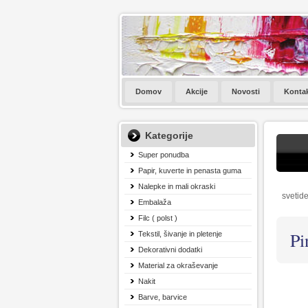
Domov
Akcije
Novosti
Konta
Kategorije
Super ponudba
Papir, kuverte in penasta guma
Nalepke in mali okraski
svetide
Embalaža
Filc ( polst )
Pi
Tekstil, šivanje in pletenje
Dekorativni dodatki
Material za okraševanje
Nakit
Barve, barvice