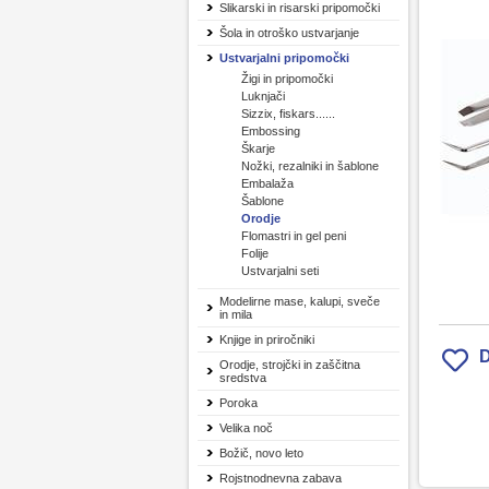
Slikarski in risarski pripomočki
Šola in otroško ustvarjanje
Ustvarjalni pripomočki
Žigi in pripomočki
Luknjači
Sizzix, fiskars......
Embossing
Škarje
Nožki, rezalniki in šablone
Embalaža
Šablone
Orodje
Flomastri in gel peni
Folije
Ustvarjalni seti
Modelirne mase, kalupi, sveče
in mila
Knjige in priročniki
D
Orodje, strojčki in zaščitna
sredstva
Poroka
Velika noč
Božič, novo leto
Rojstnodnevna zabava