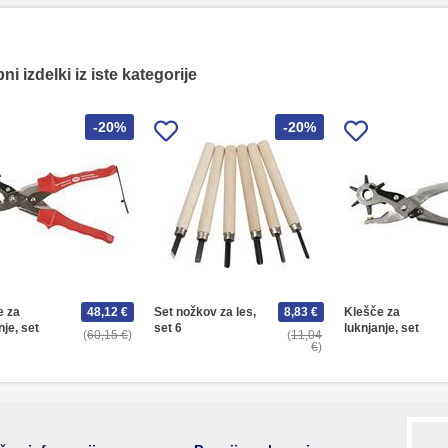
i izdelki iz iste kategorije
-20%
-20%
e za
48,12 €
Set nožkov za les,
8,83 €
Klešče za
nje, set
set 6
luknjanje, set
60,15 €
11,04
€