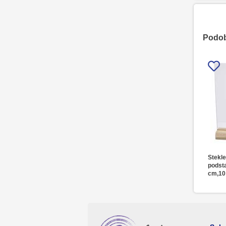
Podobn
Stekle
podst
cm,10