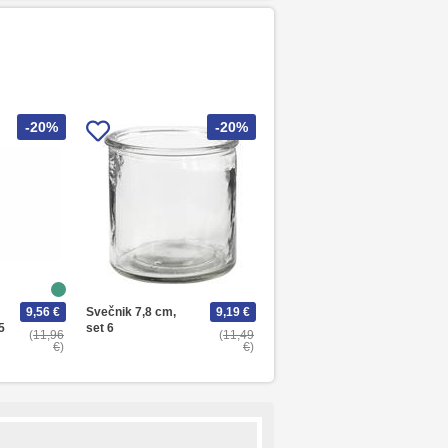
-20%
-20%
9,56 €
Svečnik 7,8 cm,
9,19 €
5
set 6
11,96
11,49
€
€