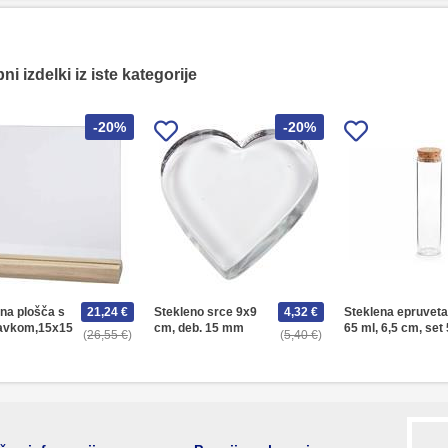
i izdelki iz iste kategorije
-20%
-20%
na plošča s
21,24 €
Stekleno srce 9x9
4,32 €
Steklena epruveta
avkom,15x15
cm, deb. 15 mm
65 ml, 6,5 cm, set 
26,55 €
5,40 €