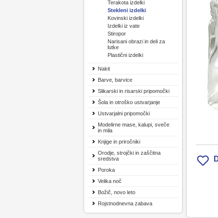
Terakota izdelki
Stekleni izdelki
Kovinski izdelki
Izdelki iz vate
Stiropor
Narisani obrazi in deli za
lutke
Plastični izdelki
Nakit
Barve, barvice
Slikarski in risarski pripomočki
Šola in otroško ustvarjanje
Ustvarjalni pripomočki
Modelirne mase, kalupi, sveče
in mila
Knjige in priročniki
Orodje, strojčki in zaščitna
D
sredstva
Poroka
Velika noč
Božič, novo leto
Rojstnodnevna zabava