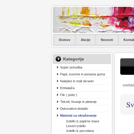
Domov
Akcije
Novosti
Konta
Kategorije
Super ponudba
Papir, kuverte in penasta guma
Nalepke in mali okraski
svetide
Embalaža
Filc ( polst )
Sv
Tekstil, šivanje in pletenje
Dekorativni dodatki
Material za okraševanje
Izdelki iz papirne mase
Leseni izdelki
Izdelki iz porcelana