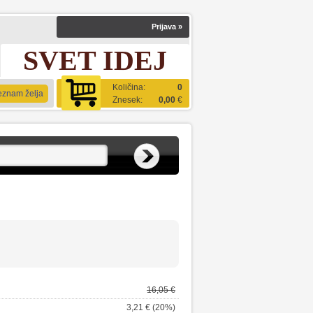
Prijava
»
SVET IDEJ
Količina:
0
eznam želja
Znesek:
0,00
€
16,05 €
3,21 € (20%)