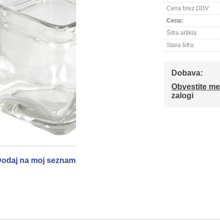
Cena brez DDV:
Cena:
Šifra artikla:
Stara šifra:
Dobava:
Obvestite me
zalogi
odaj na moj seznam