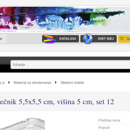
kt
KATALOGI
SVET IDEJ
S
j.si
Material za okraševanje
Stekleni izdelki
ečnik 5,5x5,5 cm, višina 5 cm, set 12
Prejšnja cena:
Popust: