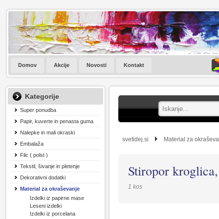
Domov
Akcije
Novosti
Kontakt
Kategorije
Super ponudba
Papir, kuverte in penasta guma
Nalepke in mali okraski
svetidej.si
Material za okrašev
Embalaža
Filc ( polst )
Stiropor kroglica
Tekstil, šivanje in pletenje
Dekorativni dodatki
1 kos
Material za okraševanje
Izdelki iz papirne mase
Leseni izdelki
Izdelki iz porcelana