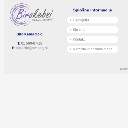
Splošne informacije
O podjetju
Kje smo
Biro Kebsi d.o.o.
Kontakt
T:
01 560-87-18
E:
narocilo@svetidej.si
Naročila in dostava blaga
www.