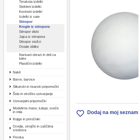
Terakota izdelki
Stekleni izdelki
Kovinski izdelki
Izdelki iz vate
Stiropor
Krogle iz stiropora
Stiropor diski
Jajca iz stiropora
Stiropor stožci
Ostale oblike
Narisani obrazi in deli za
lutke
Plastični izdelki
Nakit
Barve, barvice
Slikarski in risarski pripomočki
Šola in otroško ustvarjanje
Ustvarjalni pripomočki
Modelirne mase, kalupi, sveče
Dodaj na moj seznam
in mila
Knjige in priročniki
Orodje, strojčki in zaščitna
sredstva
Poroka