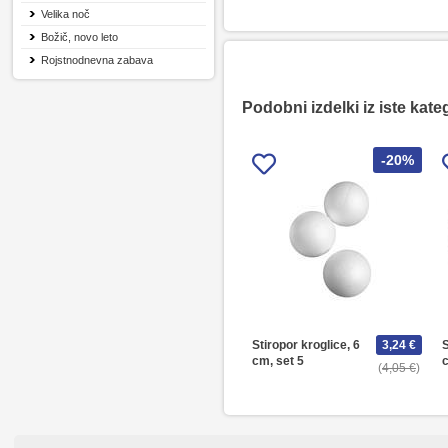
Velika noč
Božič, novo leto
Rojstnodnevna zabava
Podobni izdelki iz iste kate
-20%
Stiropor kroglice, 6
3,24 €
S
cm, set 5
c
4,05 €