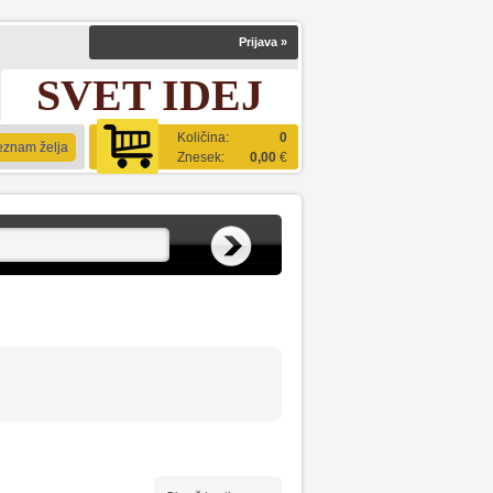
Prijava
»
SVET IDEJ
Količina:
0
eznam želja
Znesek:
0,00
€