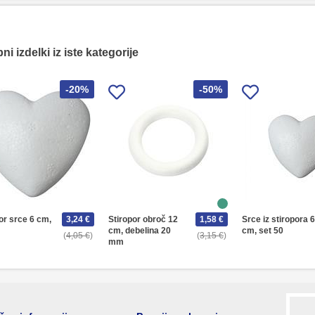
i izdelki iz iste kategorije
-20%
-50%
or srce 6 cm,
3,24 €
Stiropor obroč 12
1,58 €
Srce iz stiropora 6
cm, debelina 20
cm, set 50
4,05 €
3,15 €
mm