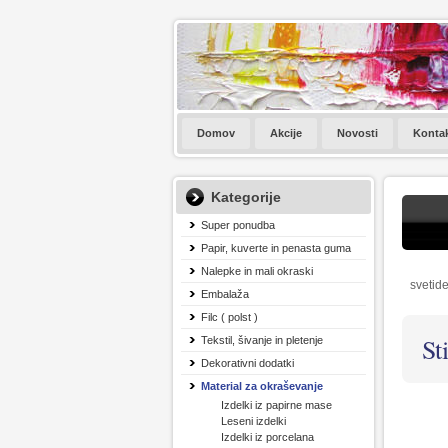
Domov
Akcije
Novosti
Konta
Kategorije
Super ponudba
Papir, kuverte in penasta guma
Nalepke in mali okraski
svetide
Embalaža
Filc ( polst )
St
Tekstil, šivanje in pletenje
Dekorativni dodatki
Material za okraševanje
Izdelki iz papirne mase
Leseni izdelki
Izdelki iz porcelana