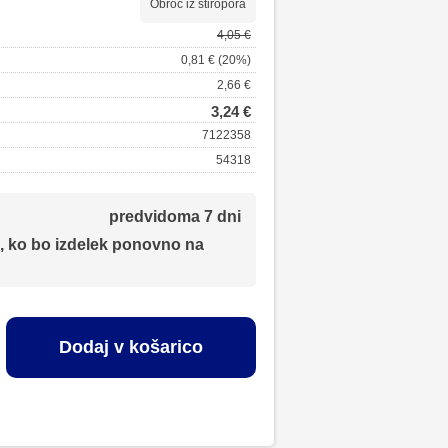
Obroč iz stiropora
4,05 €
0,81 € (20%)
2,66 €
3,24 €
7122358
54318
predvidoma 7 dni
, ko bo izdelek ponovno na
Dodaj v košarico