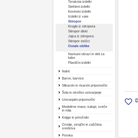
Terakota izdelki
Stekleni izdelki
Kovinski izdelki
Izdelki iz vate
Stiropor
Krogle iz stiropora
Stiropor diski
Jajca iz stiropora
Stiropor stožci
Ostale oblike
Narisani obrazi in deli za
lutke
Plastični izdelki
Nakit
Barve, barvice
Slikarski in risarski pripomočki
Šola in otroško ustvarjanje
Ustvarjalni pripomočki
D
Modelirne mase, kalupi, sveče
in mila
Knjige in priročniki
Orodje, strojčki in zaščitna
sredstva
Poroka