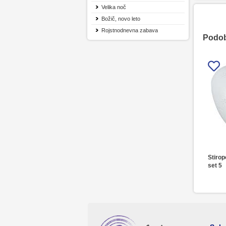
Velika noč
Božič, novo leto
Rojstnodnevna zabava
Podobn
Stirop
set 5