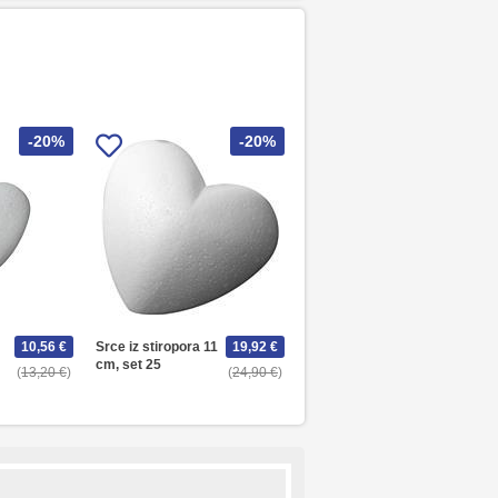
-20%
-20%
10,56 €
Srce iz stiropora 11
19,92 €
cm, set 25
13,20 €
24,90 €