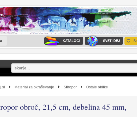
kt
KATALOGI
SVET IDEJ
S
j.si
Material za okraševanje
Stiropor
Ostale oblike
iropor obroč, 21,5 cm, debelina 45 mm,