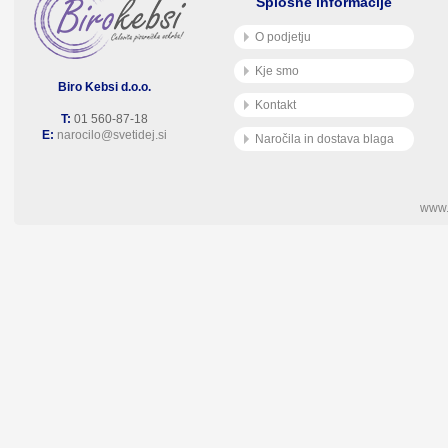
Splošne informacije
O podjetju
Kje smo
Biro Kebsi d.o.o.
Kontakt
T:
01 560-87-18
E:
narocilo@svetidej.si
Naročila in dostava blaga
www.