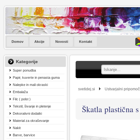
Domov
Akcije
Novosti
Kontakt
Kategorije
Super ponudba
Papir, kuverte in penasta guma
Nalepke in mali okraski
svetidej.si
Ustvarjalni pripomoč
Embalaža
Filc ( polst )
Škatla plastična 
Tekstil, šivanje in pletenje
Dekorativni dodatki
Material za okraševanje
Nakit
Barve, barvice