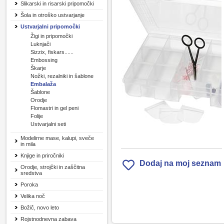
Slikarski in risarski pripomočki
Šola in otroško ustvarjanje
Ustvarjalni pripomočki
Žigi in pripomočki
Luknjači
Sizzix, fiskars......
Embossing
Škarje
Nožki, rezalniki in šablone
Embalaža
Šablone
Orodje
Flomastri in gel peni
Folije
Ustvarjalni seti
Modelirne mase, kalupi, sveče
in mila
Knjige in priročniki
Dodaj na moj seznam
Orodje, strojčki in zaščitna
sredstva
Poroka
Velika noč
Božič, novo leto
Rojstnodnevna zabava