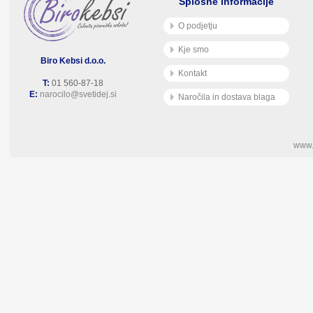
Splošne informacije
O podjetju
Kje smo
Biro Kebsi d.o.o.
Kontakt
T:
01 560-87-18
E:
narocilo@svetidej.si
Naročila in dostava blaga
www.