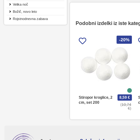
Velika noč
Božič, novo leto
Rojstnodnevna zabava
Podobni izdelki iz iste kate
-20%
Stiropor kroglice, 2
8,59 €
S
cm, set 200
c
10,74
€