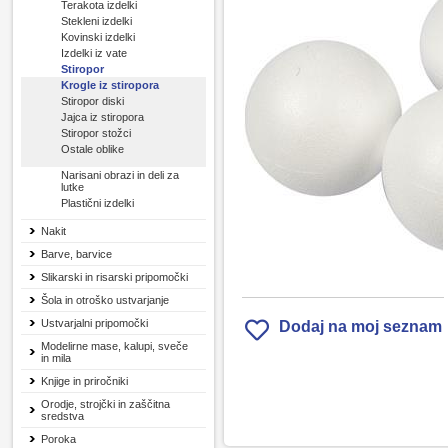
Terakota izdelki
Stekleni izdelki
Kovinski izdelki
Izdelki iz vate
Stiropor
Krogle iz stiropora
Stiropor diski
Jajca iz stiropora
Stiropor stožci
Ostale oblike
Narisani obrazi in deli za
lutke
Plastični izdelki
Nakit
Barve, barvice
Slikarski in risarski pripomočki
Šola in otroško ustvarjanje
Ustvarjalni pripomočki
Dodaj na moj seznam
Modelirne mase, kalupi, sveče
in mila
Knjige in priročniki
Orodje, strojčki in zaščitna
sredstva
Poroka