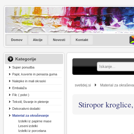
Domov
Akcije
Novosti
Kontakt
Kategorije
Super ponudba
Papir, kuverte in penasta guma
Nalepke in mali okraski
svetidej.si
Material za okrašev
Embalaža
Filc ( polst )
Stiropor kroglice,
Tekstil, šivanje in pletenje
Dekorativni dodatki
Material za okraševanje
Izdelki iz papirne mase
Leseni izdelki
Izdelki iz porcelana