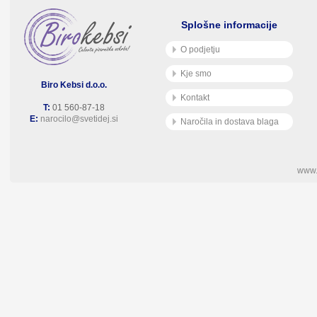
Splošne informacije
O podjetju
Kje smo
Biro Kebsi d.o.o.
Kontakt
T:
01 560-87-18
E:
narocilo@svetidej.si
Naročila in dostava blaga
www.