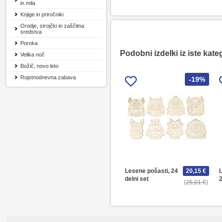
in mila
Knjige in priročniki
Orodje, strojčki in zaščitna
sredstva
Poroka
Podobni izdelki iz iste kate
Velika noč
Božič, novo leto
Rojstnodnevna zabava
-19%
Lesene pošasti, 24
20,15 €
delni set
25,01 €