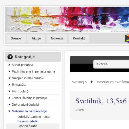
Domov
Akcije
Novosti
Kontakt
Kategorije
Super ponudba
Papir, kuverte in penasta guma
Nalepke in mali okraski
svetidej.si
Material za okrašev
Embalaža
Filc ( polst )
Svetilnik, 13,5x6
Tekstil, šivanje in pletenje
Dekorativni dodatki
lesen
Material za okraševanje
Izdelki iz papirne mase
Leseni izdelki
Lesene škatle