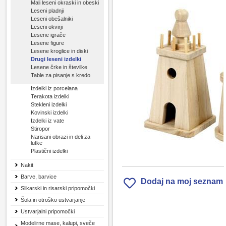
Mali leseni okraski in obeski
Leseni pladnji
Leseni obešalniki
Leseni okvirji
Lesene igrače
Lesene figure
Lesene kroglice in diski
Drugi leseni izdelki
Lesene črke in številke
Table za pisanje s kredo
Izdelki iz porcelana
Terakota izdelki
Stekleni izdelki
Kovinski izdelki
Izdelki iz vate
Stiropor
Narisani obrazi in deli za
lutke
Plastični izdelki
Nakit
Barve, barvice
Dodaj na moj seznam
Slikarski in risarski pripomočki
Šola in otroško ustvarjanje
Ustvarjalni pripomočki
Modelirne mase, kalupi, sveče