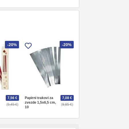
-20%
-20%
7,56 €
Papirni trakovi za
7,08 €
zvezde 1,5x6,5 cm,
9,45 €
8,85 €
10