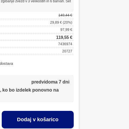
a zgibanje zvezd v 3 velikostih in 6 barvah. Set
149,44 €
29,89 € (20%)
97,99 €
119,55 €
7436974
20727
 dostava
predvidoma 7 dni
, ko bo izdelek ponovno na
Dodaj v košarico