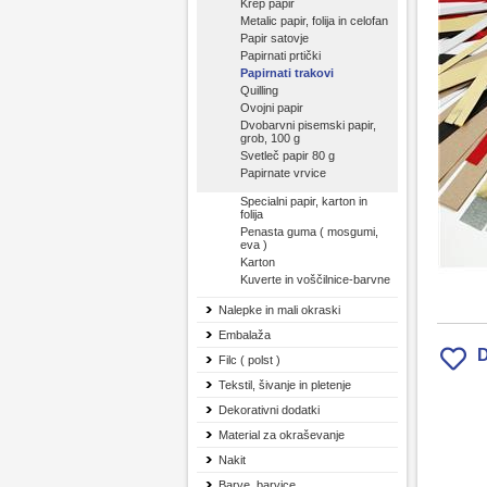
Krep papir
Metalic papir, folija in celofan
Papir satovje
Papirnati prtički
Papirnati trakovi
Quilling
Ovojni papir
Dvobarvni pisemski papir,
grob, 100 g
Svetleč papir 80 g
Papirnate vrvice
Specialni papir, karton in
folija
Penasta guma ( mosgumi,
eva )
Karton
Kuverte in voščilnice-barvne
Nalepke in mali okraski
Embalaža
D
Filc ( polst )
Tekstil, šivanje in pletenje
Dekorativni dodatki
Material za okraševanje
Nakit
Barve, barvice