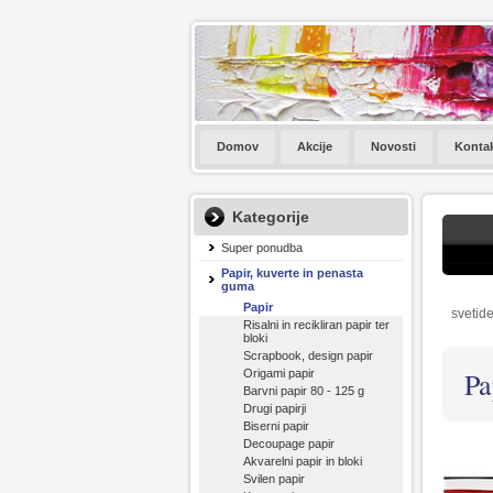
Domov
Akcije
Novosti
Konta
Kategorije
Super ponudba
Papir, kuverte in penasta
guma
Papir
svetide
Risalni in recikliran papir ter
bloki
Scrapbook, design papir
Pa
Origami papir
Barvni papir 80 - 125 g
Drugi papirji
Biserni papir
Decoupage papir
Akvarelni papir in bloki
Svilen papir