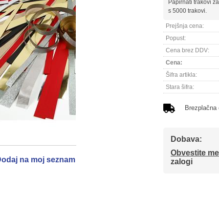
Papirnati trakovi z
s 5000 trakovi.
Prejšnja cena:
Popust:
Cena brez DDV:
Cena:
Šifra artikla:
Stara šifra:
Brezplačna
Dobava:
Obvestite me
odaj na moj seznam
zalogi