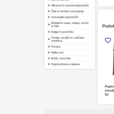
Slikarski in risarski pripomočki
Šola in otroško ustvarjanje
Ustvarjalni pripomočki
Modelirne mase, kalupi, sveče
Podobn
in mila
Knjige in priročniki
Orodje, strojčki in zaščitna
sredstva
Poroka
Velika noč
Božič, novo leto
Rojstnodnevna zabava
Papirn
zvezde
50