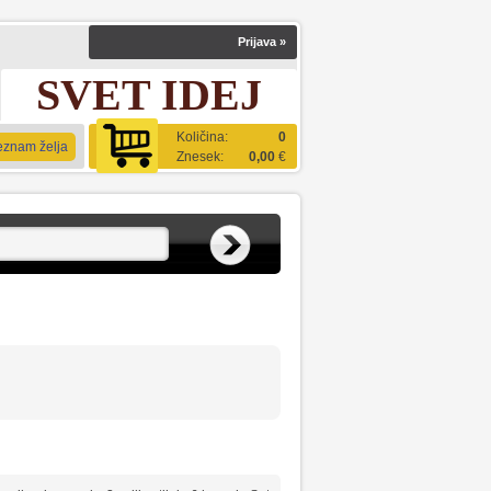
Prijava
»
SVET IDEJ
Količina:
0
eznam želja
Znesek:
0,00
€