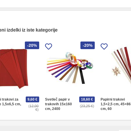
i izdelki iz iste kategorije
-20%
-20%
i trakovi za
9,60 €
Svetleč papir v
18,60 €
Papirni trakovi
 1,5x6,5 cm,
trakovih 15x160
1,5+2,5 cm, 45+86
12,00
23,25 €
cm, 2400
cm, 60
€