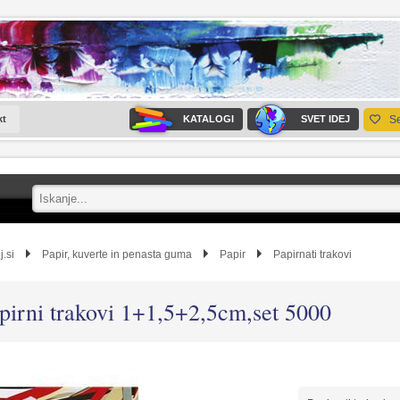
kt
KATALOGI
SVET IDEJ
S
j.si
Papir, kuverte in penasta guma
Papir
Papirnati trakovi
pirni trakovi 1+1,5+2,5cm,set 5000