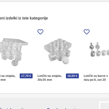
i izdelki iz iste kategorije
 na stojalu,
17,70 €
Lončki na stojalu,
16,50 €
Lončki za barve v
5 mm
30x35 mm
nizu po 6, set 20