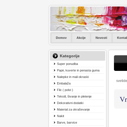
Domov
Akcije
Novosti
Konta
Kategorije
Super ponudba
Papir, kuverte in penasta guma
Nalepke in mali okraski
svetide
Embalaža
Filc ( polst )
Vr
Tekstil, šivanje in pletenje
Dekorativni dodatki
Material za okraševanje
Nakit
Barve, barvice