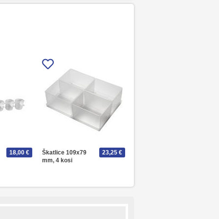
18,00 €
Škatlice 109x79
23,25 €
mm, 4 kosi