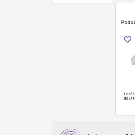
Podobn
Lončki
50x3