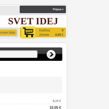
Prijava
»
SVET IDEJ
Količina:
0
eznam želja
Znesek:
0,00
€
8,24 €
10,05 €