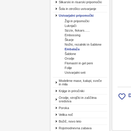
Slikarski in risarski pripomočki
Šola in otroško ustvarjanje
Ustvarjalni pripomočki
Žigi in pripomočki
Luknjači
Sizzix, fiskars......
Embossing
Škarje
Nožki, rezalniki in šablone
Embalaža
Šablone
Orodje
Flomastri in gel peni
Folije
Ustvarjalni seti
Modelirne mase, kalupi, sveče
in mila
Knjige in priročniki
D
Orodje, strojčki in zaščitna
sredstva
Poroka
Velika noč
Božič, novo leto
Rojstnodnevna zabava