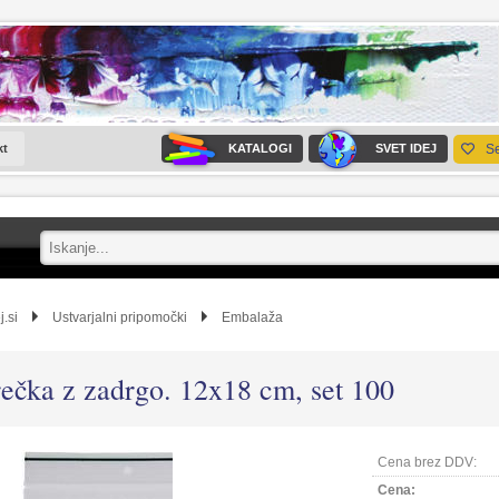
kt
KATALOGI
SVET IDEJ
S
j.si
Ustvarjalni pripomočki
Embalaža
ečka z zadrgo. 12x18 cm, set 100
Cena brez DDV:
Cena: