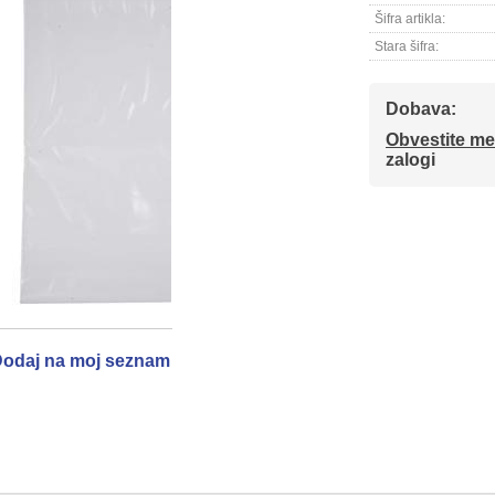
Šifra artikla:
Stara šifra:
Dobava:
Obvestite me
zalogi
odaj na moj seznam