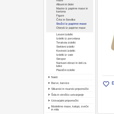
mase
Albumi in bloki
Maske iz papirne mase in
kartona
Figure
Črke in številke
Stožci iz papirne mase
Obeski iz papirne mase
Leseni izdelki
Izdelki iz porcelana
Terakota izdelki
Stekleni izdelki
Kovinski izdelki
Izdelki iz vate
Stiropor
Narisani obrazi in deli za
lutke
Plastični izdelki
Nakit
D
Barve, barvice
Slikarski in risarski pripomočki
Šola in otroško ustvarjanje
Ustvarjalni pripomočki
Modelirne mase, kalupi, sveče
in mila