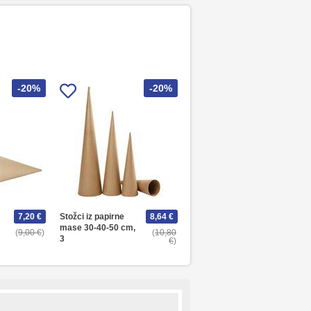
-20%
-20%
7,20 €
Stožci iz papirne
8,64 €
mase 30-40-50 cm,
9,00 €
10,80
3
€