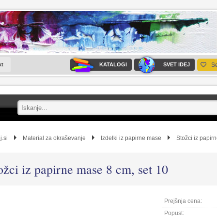
kt
KATALOGI
SVET IDEJ
S
j.si
Material za okraševanje
Izdelki iz papirne mase
Stožci iz papir
ožci iz papirne mase 8 cm, set 10
Prejšnja cena:
Popust: