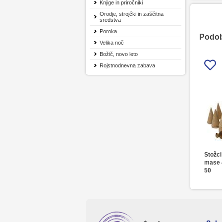
Knjige in priročniki
Orodje, strojčki in zaščitna
sredstva
Poroka
Podobn
Velika noč
Božič, novo leto
Rojstnodnevna zabava
Stožci
mase 
50