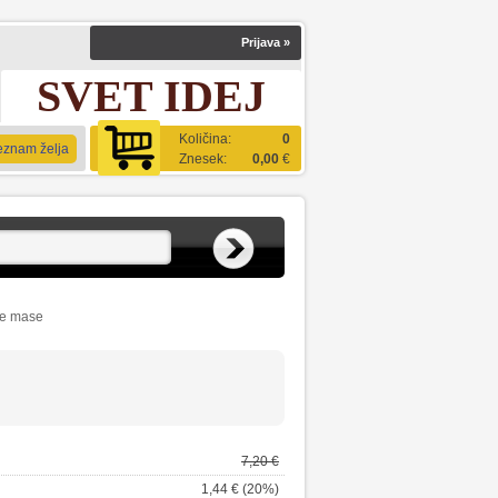
Prijava
»
SVET IDEJ
Količina:
0
eznam želja
Znesek:
0,00
€
ne mase
7,20 €
1,44 € (20%)