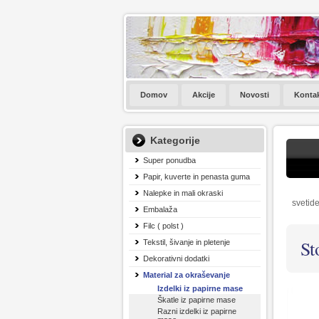
Domov
Akcije
Novosti
Konta
Kategorije
Super ponudba
Papir, kuverte in penasta guma
Nalepke in mali okraski
svetide
Embalaža
Filc ( polst )
St
Tekstil, šivanje in pletenje
Dekorativni dodatki
Material za okraševanje
Izdelki iz papirne mase
Škatle iz papirne mase
Razni izdelki iz papirne