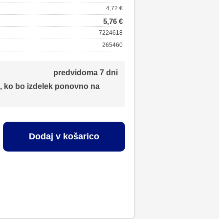
4,72 €
5,76 €
7224618
265460
predvidoma 7 dni
, ko bo izdelek ponovno na
Dodaj v košarico