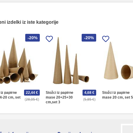
i izdelki iz iste kategorije
-20%
-20%
 iz papirne
22,44 €
Stožci iz papirne
4,68 €
Stožci iz papirne
4-20 cm, set
mase 20+25+30
mase 20 cm, set 5
28,05 €
5,85 €
cm,set 3