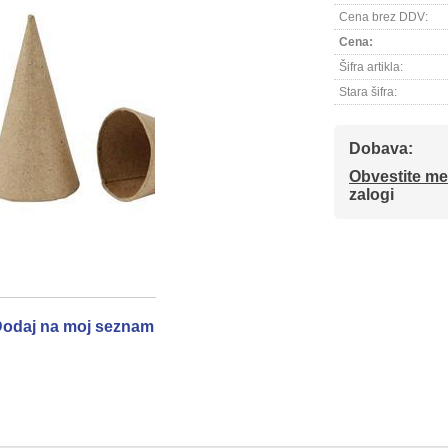
Cena brez DDV:
Cena:
Šifra artikla:
Stara šifra:
Dobava:
Obvestite me
zalogi
odaj na moj seznam