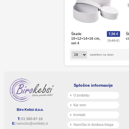
Škatle
7,56 €
Š
10+12+14+16 cm,
c
9,45 €
set 4
zadetkov na stran
Splošne informacije
O podjetju
Kje smo
Biro Kebsi d.o.o.
Kontakt
T:
01 560-87-18
E:
narocilo@svetidej.si
Naročila in dostava blaga