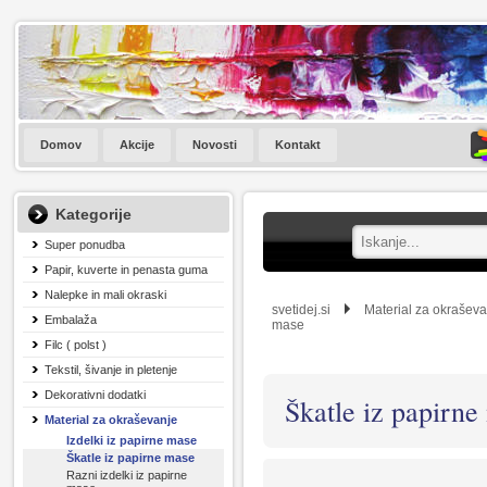
Domov
Akcije
Novosti
Kontakt
Kategorije
Super ponudba
Papir, kuverte in penasta guma
Nalepke in mali okraski
svetidej.si
Material za okrašev
Embalaža
mase
Filc ( polst )
Tekstil, šivanje in pletenje
Dekorativni dodatki
Škatle iz papirne
Material za okraševanje
Izdelki iz papirne mase
Škatle iz papirne mase
Razni izdelki iz papirne