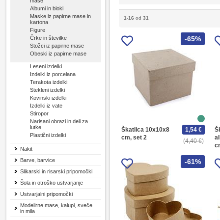
mase
Albumi in bloki
Maske iz papirne mase in
1
-
16
od
31
kartona
Figure
Črke in številke
-65%
Stožci iz papirne mase
Obeski iz papirne mase
Leseni izdelki
Izdelki iz porcelana
Terakota izdelki
Stekleni izdelki
Kovinski izdelki
Izdelki iz vate
Stiropor
Narisani obrazi in deli za
lutke
Škatlica 10x10x8
1,54 €
Šk
Plastični izdelki
cm, set 2
a
4,40 €
c
Nakit
Barve, barvice
-61%
Slikarski in risarski pripomočki
Šola in otroško ustvarjanje
Ustvarjalni pripomočki
Modelirne mase, kalupi, sveče
in mila