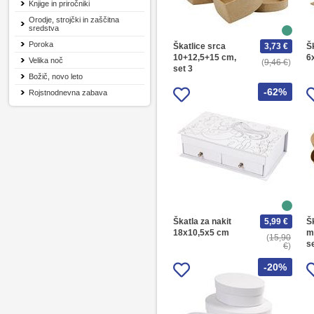
Knjige in priročniki
Orodje, strojčki in zaščitna
sredstva
Poroka
Škatlice srca
3,73 €
Šk
10+12,5+15 cm,
6
Velika noč
9,46 €
set 3
Božič, novo leto
-62%
Rojstnodnevna zabava
Škatla za nakit
5,99 €
Šk
18x10,5x5 cm
m
15,90
s
€
-20%