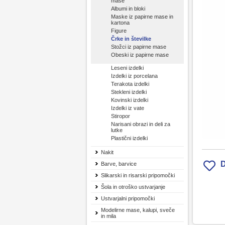
mase
Albumi in bloki
Maske iz papirne mase in
kartona
Figure
Črke in številke
Stožci iz papirne mase
Obeski iz papirne mase
Leseni izdelki
Izdelki iz porcelana
Terakota izdelki
Stekleni izdelki
Kovinski izdelki
Izdelki iz vate
Stiropor
Narisani obrazi in deli za
lutke
Plastični izdelki
Nakit
D
Barve, barvice
Slikarski in risarski pripomočki
Šola in otroško ustvarjanje
Ustvarjalni pripomočki
Modelirne mase, kalupi, sveče
in mila