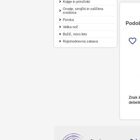
Knjige in priročniki
Orodje, strojčki in zaščitna
sredstva
Poroka
Podobn
Velika noč
Božič, novo leto
Rojstnodnevna zabava
Znak &
debeli