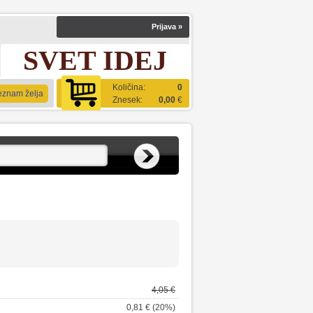
Prijava
»
SVET IDEJ
Količina:
0
eznam želja
Znesek:
0,00
€
4,05 €
0,81 € (20%)