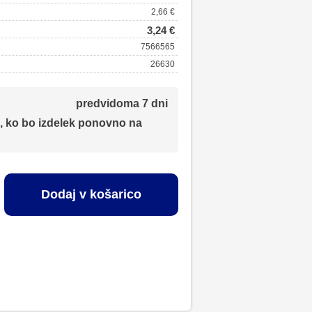
2,66 €
3,24 €
7566565
26630
predvidoma 7 dni
, ko bo izdelek ponovno na
Dodaj v košarico