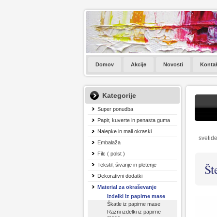
Domov
Akcije
Novosti
Konta
Kategorije
Super ponudba
Papir, kuverte in penasta guma
Nalepke in mali okraski
svetide
Embalaža
Filc ( polst )
Št
Tekstil, šivanje in pletenje
Dekorativni dodatki
Material za okraševanje
Izdelki iz papirne mase
Škatle iz papirne mase
Razni izdelki iz papirne