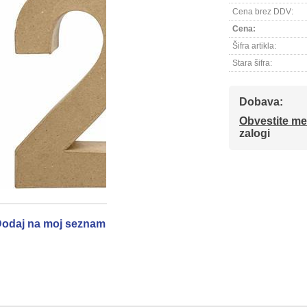
Cena brez DDV:
Cena:
Šifra artikla:
Stara šifra:
Dobava:
Obvestite me
zalogi
odaj na moj seznam