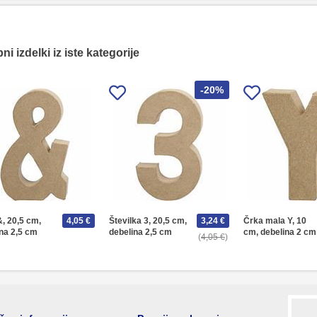
i izdelki iz iste kategorije
-20%
, 20,5 cm,
4,05 €
Številka 3, 20,5 cm,
3,24 €
Črka mala Y, 10
na 2,5 cm
debelina 2,5 cm
cm, debelina 2 cm
4,05 €