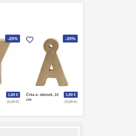
-20%
-20%
1,80 €
Črka a- obesek, 10
1,80 €
cm
2,25 €
2,25 €