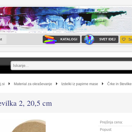
kt
KATALOGI
SVET IDEJ
S
j.si
Material za okraševanje
Izdelki iz papirne mase
Črke in številke
evilka 2, 20,5 cm
Prejšnja cena:
Popust: